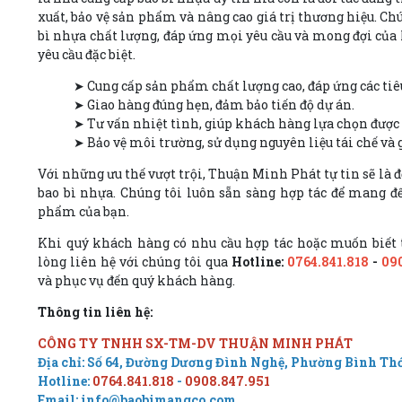
xuất, bảo vệ sản phẩm và nâng cao giá trị thương hiệu. C
bì nhựa chất lượng, đáp ứng mọi yêu cầu và mong đợi của 
yêu cầu đặc biệt.
➤ Cung cấp sản phẩm chất lượng cao, đáp ứng các ti
➤ Giao hàng đúng hẹn, đảm bảo tiến độ dự án.
➤ Tư vấn nhiệt tình, giúp khách hàng lựa chọn đượ
➤ Bảo vệ môi trường, sử dụng nguyên liệu tái chế và 
Với những ưu thế vượt trội, Thuận Minh Phát tự tin sẽ là đ
bao bì nhựa. Chúng tôi luôn sẵn sàng hợp tác để mang 
phẩm của bạn.
Khi quý khách hàng có nhu cầu hợp tác hoặc muốn biết 
lòng liên hệ với chúng tôi qua
Hotline:
0764.841.818
-
09
và phục vụ đến quý khách hàng.
Thông tin liên hệ:
CÔNG TY TNHH SX-TM-DV THUẬN MINH PHÁT
Địa chỉ: Số 64, Đường Dương Đình Nghệ, Phường Bình Th
Hotline:
0764.841.818
-
0908.847.951
Email: info@baobimangco.com