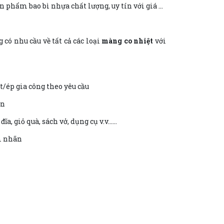
n phẩm bao bì nhựa chất lượng, uy tín với giá cả
ó nhu cầu về tất cả các loại
màng co nhiệt
với
/ép gia công theo yêu cầu
on
đĩa, giỏ quà, sách vở, dụng cụ v.v……
m nhãn