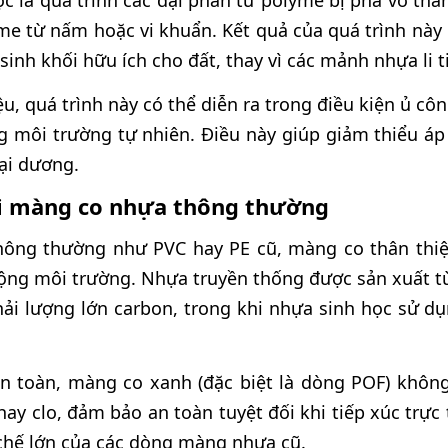
c là quá trình các đại phân tử polyme bị phá vỡ th
e từ nấm hoặc vi khuẩn. Kết quả của quá trình này l
sinh khối hữu ích cho đất, thay vì các mảnh nhựa li ti
iệu, quá trình này có thể diễn ra trong điều kiện ủ cô
 môi trường tự nhiên. Điều này giúp giảm thiểu áp 
ại dương.
ới màng co nhựa thông thường
hông thường như PVC hay PE cũ, màng co thân thi
 động môi trường. Nhựa truyền thống được sản xuất t
hải lượng lớn carbon, trong khi nhựa sinh học sử d
 an toàn, màng co xanh (đặc biệt là dòng POF) khôn
hay clo, đảm bảo an toàn tuyệt đối khi tiếp xúc trực
chế lớn của các dòng màng nhựa cũ.