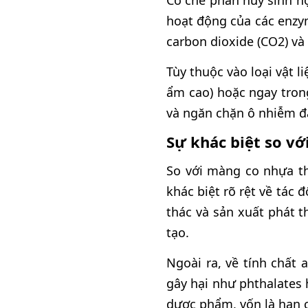
Cơ chế phân hủy sinh họ
hoạt động của các enzym
carbon dioxide (CO2) và 
Tùy thuộc vào loại vật l
ẩm cao) hoặc ngay trong
và ngăn chặn ô nhiễm đ
Sự khác biệt so v
So với màng co nhựa t
khác biệt rõ rệt về tác
thác và sản xuất phát t
tạo.
Ngoài ra, về tính chất
gây hại như phthalates 
dược phẩm, vốn là hạn 