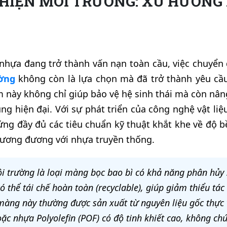
IỆN MÔI TRƯỜNG: XU HƯỚNG 
i nhựa đang trở thành vấn nạn toàn cầu, việc chuyể
ường
không còn là lựa chọn mà đã trở thành yêu cầu
 này không chỉ giúp bảo vệ hệ sinh thái mà còn nâng
ng hiện đại. Với sự phát triển của công nghệ vật liệ
ứng đầy đủ các tiêu chuẩn kỹ thuật khắt khe về độ b
ương đương với nhựa truyền thống.
i trường là loại màng bọc bao bì có khả năng phân hủy 
ó thể tái chế hoàn toàn (recyclable), giúp giảm thiểu tá
 màng này thường được sản xuất từ nguyên liệu gốc thực 
c nhựa Polyolefin (POF) có độ tinh khiết cao, không chứ