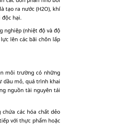
ành các đơn phân nhỏ bởi
à tạo ra nước (H2O), khí
 độc hại.
ng nghiệp (nhiệt độ và độ
lực lên các bãi chôn lấp
ện môi trường có những
ừ dầu mỏ, quá trình khai
ụng nguồn tài nguyên tái
g chứa các hóa chất dẻo
 tiếp với thực phẩm hoặc