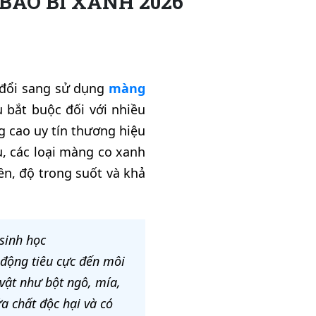
BAO BÌ XANH 2026
n đổi sang sử dụng
màng
 bắt buộc đối với nhiều
 cao uy tín thương hiệu
u, các loại màng co xanh
ền, độ trong suốt và khả
sinh học
c động tiêu cực đến môi
vật như bột ngô, mía,
a chất độc hại và có