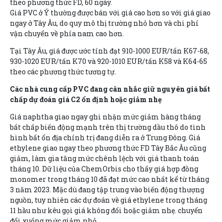
theo phương thức FD, 60 ngày.
Giá PVC ở Ý thường được bán với giá cao hơn so với giá giao
ngay ở Tây Âu, do quy mô thị trường nhỏ hơn và chi phí
vận chuyển về phía nam cao hơn.
Tại Tây Âu, giá được ước tính đạt 910-1000 EUR/tấn K67-68,
930-1020 EUR/tấn K70 và 920-1010 EUR/tấn K58 và K64-65
theo các phương thức tương tự.
Các nhà cung cấp PVC đang cân nhắc giữ nguyên giá bất
chấp dự đoán giá C2 ổn định hoặc giảm nhẹ
Giá naphtha giao ngay ghi nhận mức giảm hàng tháng
bất chấp biến động mạnh trên thị trường dầu thô do tình
hình bất ổn địa chính trị đang diễn ra ở Trung Đông. Giá
ethylene giao ngay theo phương thức FD Tây Bắc Âu cũng
giảm, làm gia tăng mức chênh lệch với giá thanh toán
tháng 10. Dữ liệu của ChemOrbis cho thấy giá hợp đồng
monomer trong tháng 10 đã đạt mức cao nhất kể từ tháng
3 năm 2023. Mặc dù đang tập trung vào biến động thượng
nguồn, tuy nhiên các dự đoán về giá ethylene trong tháng
11 hầu như kêu gọi giá không đổi hoặc giảm nhẹ. chuyển
đổi xuống mức giảm nhỏ.