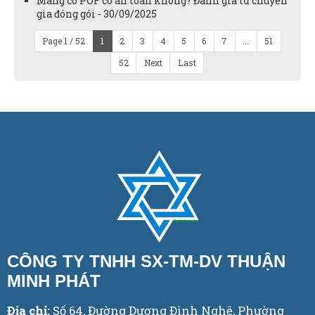
Màng co POF có an toàn không? Đánh giá từ chuyên
gia đóng gói - 30/09/2025
Page 1 / 52
1
2
3
4
5
6
7
...
51
52
Next
Last
CÔNG TY TNHH SX-TM-DV THUẬN
MINH PHÁT
Địa chỉ:
Số 64, Đường Dương Đình Nghệ, Phường