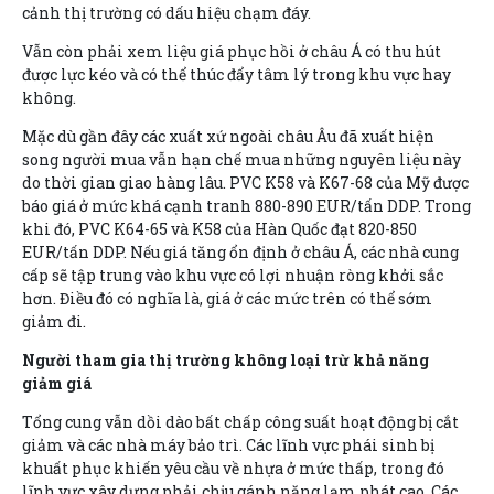
cảnh thị trường có dấu hiệu chạm đáy.
Vẫn còn phải xem liệu giá phục hồi ở châu Á có thu hút
được lực kéo và có thể thúc đẩy tâm lý trong khu vực hay
không.
Mặc dù gần đây các xuất xứ ngoài châu Âu đã xuất hiện
song người mua vẫn hạn chế mua những nguyên liệu này
do thời gian giao hàng lâu. PVC K58 và K67-68 của Mỹ được
báo giá ở mức khá cạnh tranh 880-890 EUR/tấn DDP. Trong
khi đó, PVC K64-65 và K58 của Hàn Quốc đạt 820-850
EUR/tấn DDP. Nếu giá tăng ổn định ở châu Á, các nhà cung
cấp sẽ tập trung vào khu vực có lợi nhuận ròng khởi sắc
hơn. Điều đó có nghĩa là, giá ở các mức trên có thể sớm
giảm đi.
Người tham gia thị trường không loại trừ khả năng
giảm giá
Tổng cung vẫn dồi dào bất chấp công suất hoạt động bị cắt
giảm và các nhà máy bảo trì. Các lĩnh vực phái sinh bị
khuất phục khiến yêu cầu về nhựa ở mức thấp, trong đó
lĩnh vực xây dựng phải chịu gánh nặng lạm phát cao. Các