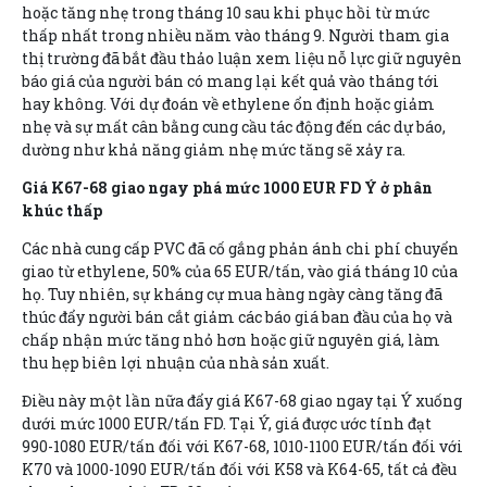
hoặc tăng nhẹ trong tháng 10 sau khi phục hồi từ mức
thấp nhất trong nhiều năm vào tháng 9. Người tham gia
thị trường đã bắt đầu thảo luận xem liệu nỗ lực giữ nguyên
báo giá của người bán có mang lại kết quả vào tháng tới
hay không. Với dự đoán về ethylene ổn định hoặc giảm
nhẹ và sự mất cân bằng cung cầu tác động đến các dự báo,
dường như khả năng giảm nhẹ mức tăng sẽ xảy ra.
Giá K67-68 giao ngay phá mức 1000 EUR FD Ý ở phân
khúc thấp
Các nhà cung cấp PVC đã cố gắng phản ánh chi phí chuyển
giao từ ethylene, 50% của 65 EUR/tấn, vào giá tháng 10 của
họ. Tuy nhiên, sự kháng cự mua hàng ngày càng tăng đã
thúc đẩy người bán cắt giảm các báo giá ban đầu của họ và
chấp nhận mức tăng nhỏ hơn hoặc giữ nguyên giá, làm
thu hẹp biên lợi nhuận của nhà sản xuất.
Điều này một lần nữa đẩy giá K67-68 giao ngay tại Ý xuống
dưới mức 1000 EUR/tấn FD. Tại Ý, giá được ước tính đạt
990-1080 EUR/tấn đối với K67-68, 1010-1100 EUR/tấn đối với
K70 và 1000-1090 EUR/tấn đối với K58 và K64-65, tất cả đều