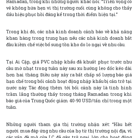
Ramadan, trong khi những người khác nói: “Triển vọng có
vẻ không hứa hẹn vì thị trường cuối cùng không cho thấy
dấu hiệu phục hồi đáng kể trong thời điểm hiện tại.”
Trong khi đó, các nhà kinh doanh cảnh báo về khả năng
khan hàng trong trung hạn nếu các nhà kinh doanh bắt
đầu kiềm chế việc bổ sung tồn kho do lo ngại về nhu cầu.
Tại Ai Cập, giá PVC nhập khẩu đã khuất phục trước nhu
cầu mờ nhạt trong tuần này sau xu hướng leo dốc kéo dài
hơn hai tháng. Điều này xảy ra bất chấp số lượng báo giá
hạn chế trong bối cảnh hoạt động nhập khẩu bị cản trở tại
nước này. Tác động thêm tới bối cảnh này là tình hình
trầm lắng thường thấy trong tháng Ramadan trong khi
báo giá của Trung Quốc giảm 40-90 USD/tấn chỉ trong một
tuần.
Những người tham gia thị trường nhận xét: “Hầu hết
người mua đáp ứng nhu cầu của họ từ thị trường nội địa, vì
các vấn đề mở cửa LC đã gây trở ngại lớn cho hoạt động