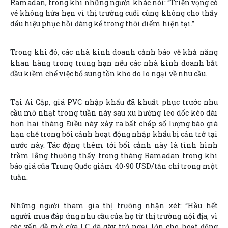
Ramadan, trong khi những người khác nói: “Triển vọng có
vẻ không hứa hẹn vì thị trường cuối cùng không cho thấy
dấu hiệu phục hồi đáng kể trong thời điểm hiện tại.”
Trong khi đó, các nhà kinh doanh cảnh báo về khả năng
khan hàng trong trung hạn nếu các nhà kinh doanh bắt
đầu kiềm chế việc bổ sung tồn kho do lo ngại về nhu cầu.
Tại Ai Cập, giá PVC nhập khẩu đã khuất phục trước nhu
cầu mờ nhạt trong tuần này sau xu hướng leo dốc kéo dài
hơn hai tháng. Điều này xảy ra bất chấp số lượng báo giá
hạn chế trong bối cảnh hoạt động nhập khẩu bị cản trở tại
nước này. Tác động thêm tới bối cảnh này là tình hình
trầm lắng thường thấy trong tháng Ramadan trong khi
báo giá của Trung Quốc giảm 40-90 USD/tấn chỉ trong một
tuần.
Những người tham gia thị trường nhận xét: “Hầu hết
người mua đáp ứng nhu cầu của họ từ thị trường nội địa, vì
các vấn đề mở cửa LC đã gây trở ngại lớn cho hoạt động