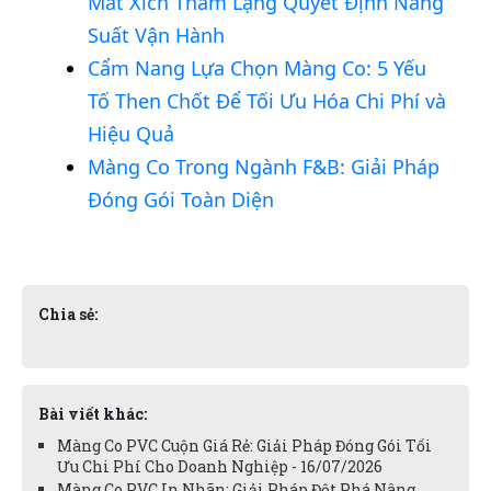
Mắt Xích Thầm Lặng Quyết Định Năng
Suất Vận Hành
Cẩm Nang Lựa Chọn Màng Co: 5 Yếu
Tố Then Chốt Để Tối Ưu Hóa Chi Phí và
Hiệu Quả
Màng Co Trong Ngành F&B: Giải Pháp
Đóng Gói Toàn Diện
Chia sẻ:
Bài viết khác:
Màng Co PVC Cuộn Giá Rẻ: Giải Pháp Đóng Gói Tối
Ưu Chi Phí Cho Doanh Nghiệp - 16/07/2026
Màng Co PVC In Nhãn: Giải Pháp Đột Phá Nâng