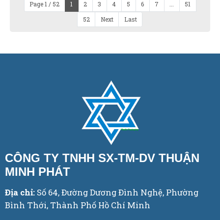
Page 1 / 52
1
2
3
4
5
6
7
...
51
52
Next
Last
CÔNG TY TNHH SX-TM-DV THUẬN
MINH PHÁT
Địa chỉ:
Số 64, Đường Dương Đình Nghệ, Phường
Bình Thới, Thành Phố Hồ Chí Minh