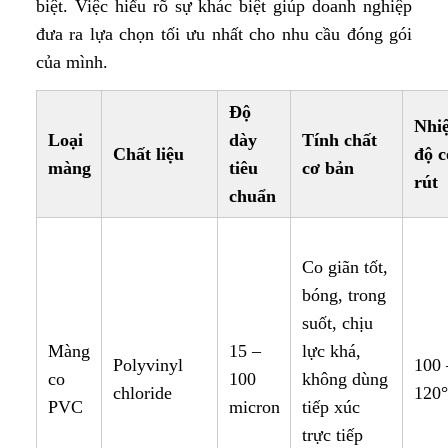
biệt. Việc hiểu rõ sự khác biệt giúp doanh nghiệp
đưa ra lựa chọn tối ưu nhất cho nhu cầu đóng gói
của mình.
Độ
Nhiệ
Loại
dày
Tính chất
Chất liệu
độ c
màng
tiêu
cơ bản
rút
chuẩn
Co giãn tốt,
bóng, trong
suốt, chịu
Màng
15 –
lực khá,
Polyvinyl
100 
co
100
không dùng
chloride
120
PVC
micron
tiếp xúc
trực tiếp