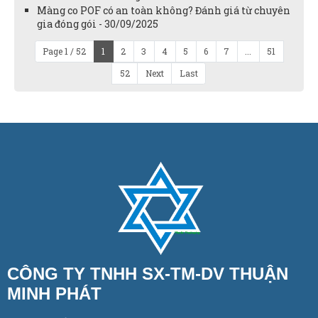
Màng co POF có an toàn không? Đánh giá từ chuyên
gia đóng gói - 30/09/2025
Page 1 / 52
1
2
3
4
5
6
7
...
51
52
Next
Last
CÔNG TY TNHH SX-TM-DV THUẬN
MINH PHÁT