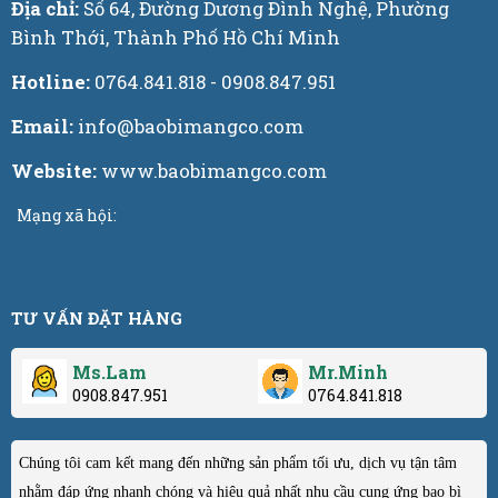
Địa chỉ:
Số 64, Đường Dương Đình Nghệ, Phường
Bình Thới, Thành Phố Hồ Chí Minh
Hotline:
0764.841.818 - 0908.847.951
Email:
info@baobimangco.com
Website:
www.baobimangco.com
Mạng xã hội:
TƯ VẤN ĐẶT HÀNG
Ms.Lam
Mr.Minh
0908.847.951
0764.841.818
Chúng tôi cam kết mang đến những sản phẩm tối ưu, dịch vụ tận tâm
nhằm đáp ứng nhanh chóng và hiệu quả nhất nhu cầu cung ứng bao bì