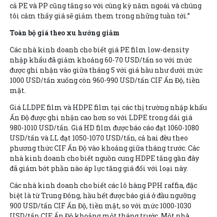
cả PE và PP cũng tăng so với cùng kỳ năm ngoái và chúng
tôi cảm thấy giá sẽ giảm them trong những tuần tới.”
Toàn bộ giá theo xu hướng giảm
Các nhà kinh doanh cho biết giá PE film low-density
nhập khẩu đã giảm khoảng 60-70 USD/tấn so với mức
được ghi nhận vào giữa tháng 5 với giá hầu như dưới mức
1000 USD/tấn xuống còn 960-990 USD/tấn CIF Ấn Độ, tiền
mặt.
Giá LLDPE film và HDPE film tại các thị trường nhập khẩu
Ấn Độ được ghi nhận cao hơn so với LDPE trong dải giá
980-1010 USD/tấn. Giá HD film được báo cáo đạt 1060-1080
USD/tấn và LL đạt 1050-1070 USD/tấn, cả hai đều theo
phương thức CIF Ấn Độ vào khoảng giữa tháng trước. Các
nhà kinh doanh cho biết nguồn cung HDPE tăng gần đây
đã giảm bớt phần nào áp lực tăng giá đối với loại này.
Các nhà kinh doanh cho biết các lô hàng PPH raffia, đặc
biệt là từ Trung Đông, hầu hết được báo giá ở đầu ngưỡng
900 USD/tấn CIF Ấn Độ, tiền mặt, so với mức 1000-1030
USD/tấn CIF Ấn Độ khoảng một tháng trước. Một nhà