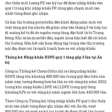
cho thấy một lượng PE cao kỷ lục đã được nhập khẩu vào
quý 1 trong khi nhập khẩu PP cũng gần chạm mức cao
nhất từng được ghi nhận.
Cả hai thị trường polyolefin đều khởi động năm mới với
việc tăng giá tuy nhiên đã giảm nhẹ vào tháng 3 và tiếp tục
đi xuống kể từ đó do nguồn cung tăng, đặc biệt là từ Trung
Đông. Khi mùa mưa bắt đầu, người mua hầu hết đã rời khỏi
thị trường. Hầu hết các hoạt động tập trung vào thị trường
nội địa, được coi là cạnh tranh hơn so với nhập khẩu.
Thống kê: Nhập khẩu HDPE quý 1 tăng gấp 3 lần tại Ấn
Độ
Công cụ Thống kê ChemOrbis chỉ ra rằng nhập khẩu
HDPE tăng lên khoảng 485.000 tấn trong quý đầu tiên của
năm nay, tương đương hơn ba lần so với cùng kỳ năm 2022;
trong khi nhập khẩu LDPE và LLDPE trong quý tăng
khoảng 62% so với cùng kỳ năm ngoái lên hơn 443.000 tấn.
Theo Công cụ Thống kê, tổng nhập khẩu PE quý 1 cho thấy
mức cao nhất từng được ghi nhận đối với Ấn Độ, vượt
900.000 tấn và vượt xa kỷ lục trước đó được thiết lập trong