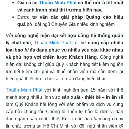
Giá cả tại
Thuận Minh Phát
có thể nói là tốt nhất
và cạnh tranh nhất thị trường hiện nay.
Được
tư vấn các giải pháp Quảng cáo hiệu
quả
bởi đội ngũ Chuyên Gia nhiều kinh nghiệm
Với
công nghệ hiện đại kết hợp cùng hệ thống quản
lý chặt chẽ
,
Thuận Minh Phát
có thể
cung cấp nhiều
loại
bao bì
đa dạng phục vụ nhiều yêu cầu khác nhau
và phù hợp với chiến lược Khách Hàng
. Công nghệ
hiện đại không chỉ giúp Quý Khách hàng tiết kiệm nguồn
lực tiết kiệm chi phí và thuê nhân viên mà còn đem lại
hiệu quả thiết thực cho các dự án đang triển khai.
Thuận Minh Phát
với kinh nghiệm trên 15 năm với thế
mạnh trong nhiều lĩnh vực
sản xuất -
thiết kế – in ấn
sẽ
làm Quý Khách hài lòng với sản phẩm và dịch vụ cung
cấp bởi chúng tôi. Chúng tôi luôn tự hào là đơn vị dẫn
đầu ngành sản xuất - thiết Kế - in ấn
bao bì
màng co uy
tín chất lượng tại Hồ Chí Minh với đội ngũ nhân viên kỹ