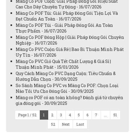
Màng Co POF Cuộn: Giải Pháp Đóng Gói Hiệu Suất
Cao Cho Dây Chuyền Tự Động - 16/07/2026
Màng Co POF Túi: Giải Pháp Đóng Gói Tiện Lợi Và
Đạt Chuẩn An Toàn - 16/07/2026
Màng Co POF Túi - Giải Pháp Đóng Gói An Toàn
Thực Phẩm - 16/07/2026
Màng Co POF Đóng Hộp | Giải Pháp Đóng Gói Chuyên
Nghiệp - 16/07/2026
Màng Co PVC Cuộn Giá Rẻ | Bao Bì Thuận Minh Phát
Uy Tín - 16/07/2026
Màng Co PVC Giỏ Quà Tết Chất Lượng & Giá Sỉ |
Thuận Minh Phát - 15/01/2026
Quy Cách Màng Co PVC Dạng Cuộn: Tiêu Chuẩn &
Hướng Dẫn Chọn - 30/09/2025
So Sánh Màng Co PVC vs Màng Co POF: Chọn Loại
Nào Tối Ưu Cho Đóng Gói - 30/09/2025
Màng co POF có an toàn không? Đánh giá từ chuyên
gia đóng gói - 30/09/2025
Page 1 / 52
1
2
3
4
5
6
7
...
51
52
Next
Last