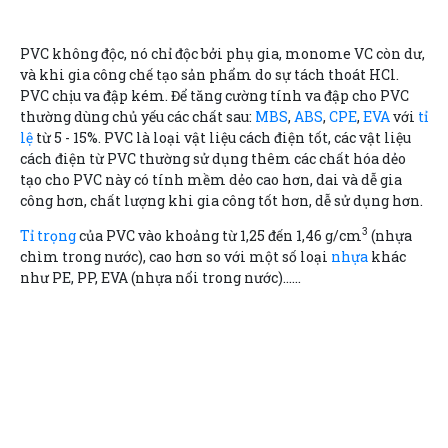
PVC không độc, nó chỉ độc bởi phụ gia, monome VC còn dư,
và khi gia công chế tạo sản phẩm do sự tách thoát HCl.
PVC chịu va đập kém. Để tăng cường tính va đập cho PVC
thường dùng chủ yếu các chất sau:
MBS
,
ABS
,
CPE
,
EVA
với
tỉ
lệ
từ 5 - 15%. PVC là loại vật liệu cách điện tốt, các vật liệu
cách điện từ PVC thường sử dụng thêm các chất hóa dẻo
tạo cho PVC này có tính mềm dẻo cao hơn, dai và dễ gia
công hơn, chất lượng khi gia công tốt hơn, dễ sử dụng hơn.
3
Tỉ trọng
của PVC vào khoảng từ 1,25 đến 1,46 g/cm
(nhựa
chìm trong nước), cao hơn so với một số loại
nhựa
khác
như PE, PP, EVA (nhựa nổi trong nước)......