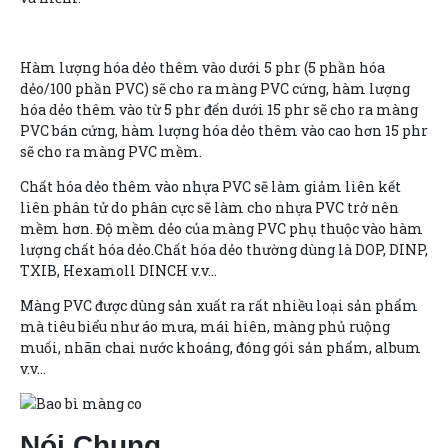
Hàm lượng hóa dẻo thêm vào dưới 5 phr (5 phần hóa
dẻo/100 phần PVC) sẽ cho ra màng PVC cứng, hàm lượng
hóa dẻo thêm vào từ 5 phr đến dưới 15 phr sẽ cho ra màng
PVC bán cứng, hàm lượng hóa dẻo thêm vào cao hơn 15 phr
sẽ cho ra màng PVC mềm.
Chất hóa dẻo thêm vào nhựa PVC sẽ làm giảm liên kết
liên phân tử do phân cực sẽ làm cho nhựa PVC trở nên
mềm hơn. Độ mềm dẻo của màng PVC phụ thuộc vào hàm
lượng chất hóa dẻo.Chất hóa dẻo thường dùng là DOP, DINP,
TXIB, Hexamoll DINCH v.v...
Màng PVC được dùng sản xuất ra rất nhiều loại sản phẩm
mà tiêu biểu như áo mưa, mái hiên, màng phủ ruộng
muối, nhãn chai nước khoáng, đóng gói sản phẩm, album
v.v...
Nói Chung