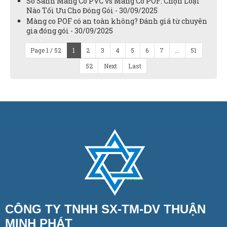
So Sánh Màng Co PVC vs Màng Co POF: Chọn Loại
Nào Tối Ưu Cho Đóng Gói - 30/09/2025
Màng co POF có an toàn không? Đánh giá từ chuyên
gia đóng gói - 30/09/2025
Page 1 / 52
1
2
3
4
5
6
7
...
51
52
Next
Last
CÔNG TY TNHH SX-TM-DV THUẬN
MINH PHÁT