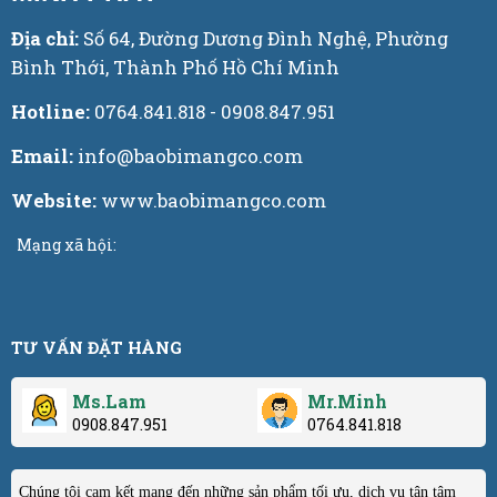
Địa chỉ:
Số 64, Đường Dương Đình Nghệ, Phường
Bình Thới, Thành Phố Hồ Chí Minh
Hotline:
0764.841.818 - 0908.847.951
Email:
info@baobimangco.com
Website:
www.baobimangco.com
Mạng xã hội:
TƯ VẤN ĐẶT HÀNG
Ms.Lam
Mr.Minh
0908.847.951
0764.841.818
Chúng tôi cam kết mang đến những sản phẩm tối ưu, dịch vụ tận tâm