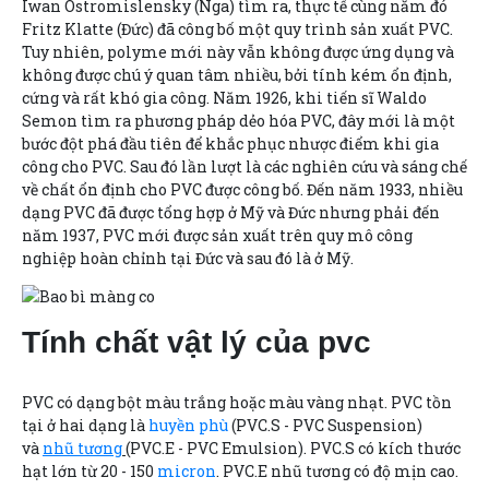
Iwan Ostromislensky (Nga) tìm ra, thực tế cùng năm đó
Fritz Klatte (Đức) đã công bố một quy trình sản xuất PVC.
Tuy nhiên, polyme mới này vẫn không được ứng dụng và
không được chú ý quan tâm nhiều, bởi tính kém ổn định,
cứng và rất khó gia công. Năm 1926, khi tiến sĩ Waldo
Semon tìm ra phương pháp dẻo hóa PVC, đây mới là một
bước đột phá đầu tiên để khắc phục nhược điểm khi gia
công cho PVC. Sau đó lần lượt là các nghiên cứu và sáng chế
về chất ổn định cho PVC được công bố. Đến năm 1933, nhiều
dạng PVC đã được tổng hợp ở Mỹ và Đức nhưng phải đến
năm 1937, PVC mới được sản xuất trên quy mô công
nghiệp hoàn chỉnh tại Đức và sau đó là ở Mỹ.
Tính chất vật lý của pvc
PVC có dạng bột màu trắng hoặc màu vàng nhạt. PVC tồn
tại ở hai dạng là
huyền phù
(PVC.S - PVC Suspension)
và
nhũ tương
(PVC.E - PVC Emulsion). PVC.S có kích thước
hạt lớn từ 20 - 150
micron
. PVC.E nhũ tương có độ mịn cao.