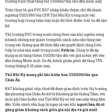
trường tính thuế tăng vọt USD665/tấn cho đến hôm nay.
Trên thực tế, giá PVC K67 nhập khẩu thậm chí đã chạm
ngưỡng USD1350/tấn CFR Thổ Nhĩ Kỳ trong một vài
trường hợp trong tuần này mặc dù thời điểm trái vụ đã cận
kề.
Thị trường PVC trong nước cũng theo sau khi nguồn cung
nhanh chóng suy giảm trong bối cảnh nhu cầu tăng cao
trong vài tháng qua đã thúc đẩy các quyết định tăng liên
tiếp từ nhà sản xuất trong nước,
Petkim
. Công ty đã áp
dụng mức tăng thêm USD30/tấn đối với giá niêm yết vào
đầu tháng Mười một. Do đó, kênh phân phối đã tăng 75%
trong tháng 5-10 năm nay.
Thổ Nhĩ Kỳ mang phí bảo hiểm hơn USD200/tấn qua
Châu Âu
K67 không phải chịu thuế đã được giao dịch trên thị trường
địa phương của Châu Âu kể từ khoảng giữa tháng Tám, với
mức phí bảo hiểm của Thổ Nhĩ Kỳ so với sau này tăng dần
đều. Viễn cảnh vẫn hợp lệ ngay cả sau khi
người bán đã cố
gắng giảm khoảng cách giữa giá nội địa và giá xuất