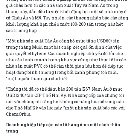
giá chào hơn từ các nhà sản xuất Tây và Nam Âu trong
tháng này, dẫn đầu là việc khởi động lại một số nhà máy ở
cả Châu Âu và Mỹ. Tuy nhiên, các thương nhân báo cáo rằng
khối lượng khá hạn chế ở mức 100-200 tấn trong hầu hết
các trường hợp.
“Một nhà sản xuất Tây Âu công bố mức tăng USD60/tấn
trong tháng Mười một bất chấp kết quả ổn định của việc
giải quyết ethylene. Các doanh nghiệp chủ yếu đổ lỗi cho
nhu cầu lành mạnh trong khu vực cũng như thực tế là các
nhà sản xuất PVC có thể cần thời gian lâu hơn để tiếp tục
hoạt động bình thường trong bối cảnh phong toả mới,
”một người tham gia cho biết.
“Chúng tôi đã có thể đảm bảo 200 tấn K67 Nam Âu ở mức
USD1340/tấn CIF Thổ Nhĩ Kỳ. Nhà cung cấp của chúng tôi
nói với chúng tôi rằng họ không có hàng hóa bổ sung nào
cho Thổ Nhĩ Kỳ vào lúc này, ”một nhà sản xuất báo cáo với
ChemOrbis.
Doanh nghiệp tiếp cận các lô hàng ở xa một cách thận
trọng