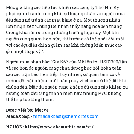
Mức giá tăng cao tiếp tục khiến các công ty Thổ Nhĩ Kỳ
phải cạnh tranh trong khi cả thương nhân và người mua
đều đang né tránh các mặt hàng ở xa. Một thương nhân
lớn nhận xét: “Chúng tôi nhận thấy hàng hóa đến tháng
Giêng khá rủi ro trong những trường hợp này. Một khi
nguồn cung giảm hơn nữa, thị trường có thể phải đối mặt
với các đợt điều chỉnh giảm sau khi chứng kiến mức cao
gần một thập kỷ ”.
Người mua phản bác: “Giá K67 của Mỹ lên tới USD1300/tấn
và cao hơn do nguồn cung chưa được phục hồi hoàn toàn
sau các trận bão liên tiếp. Tuy nhiên, sự quan tâm có vẻ
mỏng đối với những mặt hàng này vì chúng có thể đắt khi
chúng đến. Mặc dù nguồn cung không đủ cung cấp khiến xu
hướng toàn cầu tăng mạnh hiện nay, nhưng PVC không
thể tiếp tục tăng thêm.
Được viết bởi Merve
Madakbaşı
-
mmadakbasi@chemorbis.com
NGUỒN: https://www.chemorbis.com/vi/