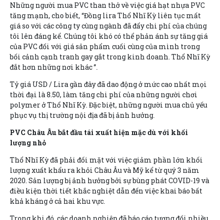
Những người mua PVC than thở về việc giá hạt nhựa PVC
tăng mạnh, cho biết, “Đồng lira Thổ Nhĩ Kỳ liên tục mất
giá so với các công ty cùng ngành đã đẩy chi phí của chúng
tôi lên đáng kể. Chúng tôi khó có thể phản ánh sự tăng giá
của PVC đối với giá sản phẩm cuối cùng của mình trong
bối cảnh cạnh tranh gay gắt trong kinh doanh. Thổ Nhĩ Kỳ
đắt hơn những nơi khác ”.
Tỷ giá USD / Lira gần đây đã dao động ở mức cao nhất mọi
thời đại là 8.50, làm tăng chi phí của những người chơi
polymer ở Thổ Nhĩ Kỳ. Đặc biệt, những người mua chủ yếu
phục vụ thị trường nội địa đã bị ảnh hưởng.
PVC Châu Âu bắt đầu tái xuất hiện mặc dù với khối
lượng nhỏ
Thổ Nhĩ Kỳ đã phải đối mặt với việc giảm phần lớn khối
lượng xuất khẩu ra khỏi Châu Âu và Mỹ kể từ quý 3 năm
2020. Sản lượng bị ảnh hưởng bởi sự bùng phát COVID-19 và
điều kiện thời tiết khắc nghiệt dẫn đến việc khai báo bất
khả kháng ở cả hai khu vực.
Trong khi đó, các doanh nghiệp đã báo cáo tương đối nhiều