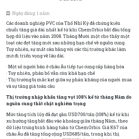
Ngày đăng: 1 năm
Các doanh nghiệp PVC của Thổ Nhĩ Kỳ đã chứng kiến
chuỗi tăng giá dài nhất kể từ khi ChemOrbis bắt đầu tổng
hợp dữ liệu vào năm 2008. Tháng Mười một cho thấy một
loạt các đợt tăng mới sau những hạn chế về nguồn cung.
Tuy nhiên, sự mất cân bằng với các thị trường khác làm
mờ đi triển vọng về lâu dài.
· Một số người bán ở châu Âu tiếp tục cung cấp hàng hóa
· Tuy nhiên, phân bổ vẫn còn khá hạn chế
· Thị trường bị mắc kẹt giữa sự phản kháng của người mua
và sự tăng giá toàn cầu
Thị trường nhập khẩu tăng vọt 108% kể từ tháng Năm do
nguồn cung thắt chặt nghiêm trọng
Mức tăng tích lũy đã đạt gần USD700/tấn (108%) kể từ khi
xu hướng tăng bắt đầu vào khoảng giữa tháng Năm, theo
dữ liệu trung bình hàng tuần từ ChemOrbis. Giá K67 của
châu Âu đã tăng tổng cộng USD685/tấn, trong khi thị