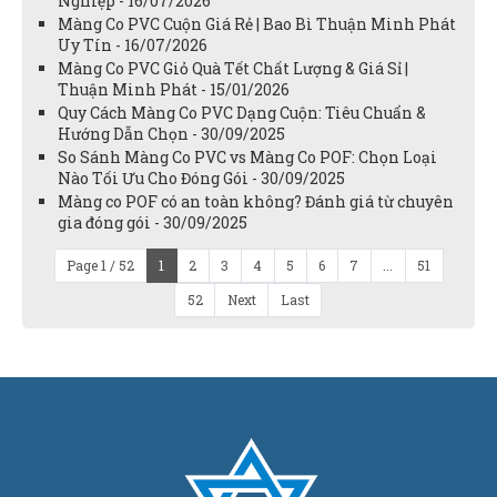
Nghiệp - 16/07/2026
Màng Co PVC Cuộn Giá Rẻ | Bao Bì Thuận Minh Phát
Uy Tín - 16/07/2026
Màng Co PVC Giỏ Quà Tết Chất Lượng & Giá Sỉ |
Thuận Minh Phát - 15/01/2026
Quy Cách Màng Co PVC Dạng Cuộn: Tiêu Chuẩn &
Hướng Dẫn Chọn - 30/09/2025
So Sánh Màng Co PVC vs Màng Co POF: Chọn Loại
Nào Tối Ưu Cho Đóng Gói - 30/09/2025
Màng co POF có an toàn không? Đánh giá từ chuyên
gia đóng gói - 30/09/2025
Page 1 / 52
1
2
3
4
5
6
7
...
51
52
Next
Last