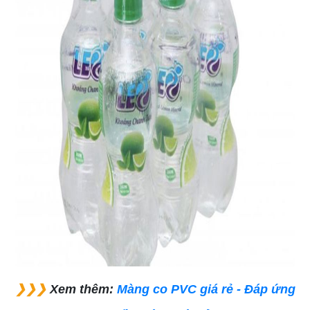
❯❯❯
Xem thêm:
Màng co PVC giá rẻ - Đáp ứng