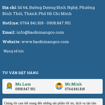
Địa chỉ:
Số 64, Đường Dương Đình Nghệ, Phường
Bình Thới, Thành Phố Hồ Chí Minh
Hotline:
0764.841.818 - 0908.847.951
Email:
info@baobimangco.com
Website:
www.baobimangco.com
Mạng xã hội:
TƯ VẤN ĐẶT HÀNG
Ms.Lam
Mr.Minh
0908.847.951
0764.841.818
Chúng tôi cam kết mang đến những sản phẩm tối ưu, dịch vụ tận tâm