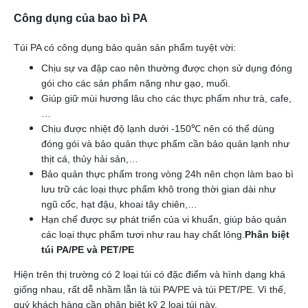
Công dụng của bao bì PA
Túi PA có công dụng bảo quản sản phẩm tuyệt vời:
Chịu sự va đập cao nên thường được chọn sử dụng đóng
gói cho các sản phẩm nặng như gạo, muối.
Giúp giữ mùi hương lâu cho các thực phẩm như trà, cafe,
…
Chịu được nhiệt độ lạnh dưới -150℃ nên có thể dùng
đóng gói và bảo quản thực phẩm cần bảo quản lạnh như
thịt cá, thủy hải sản,…
Bảo quản thực phẩm trong vòng 24h nên chọn làm bao bì
lưu trữ các loại thực phẩm khô trong thời gian dài như
ngũ cốc, hạt đậu, khoai tây chiên,…
Hạn chế được sự phát triển của vi khuẩn, giúp bảo quản
các loại thực phẩm tươi như rau hay chất lỏng.
Phân biệt
túi PA/PE và PET/PE
Hiện trên thị trường có 2 loại túi có đặc điểm và hình dạng khá
giống nhau, rất dễ nhầm lẫn là túi PA/PE và túi PET/PE. Vì thế,
quý khách hàng cần phân biệt kỹ 2 loại túi này.