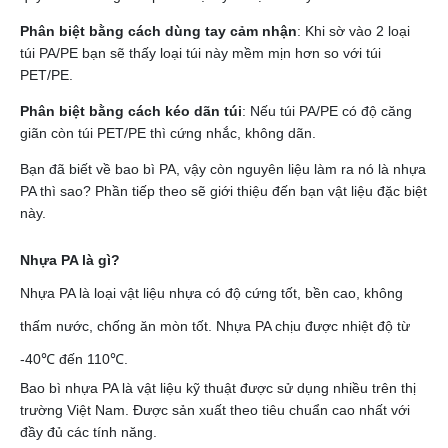
Phân biệt bằng cách dùng tay cảm nhận
: Khi sờ vào 2 loại
túi PA/PE bạn sẽ thấy loại túi này mềm mịn hơn so với túi
PET/PE.
Phân biệt bằng cách kéo dãn túi
: Nếu túi PA/PE có độ căng
giãn còn túi PET/PE thì cứng nhắc, không dãn.
Bạn đã biết về bao bì PA, vậy còn nguyên liệu làm ra nó là nhựa
PA thì sao? Phần tiếp theo sẽ giới thiệu đến bạn vật liệu đặc biệt
này.
Nhựa PA là gì?
Nhựa PA là loại vật liệu nhựa có độ cứng tốt, bền cao, không
thấm nước, chống ăn mòn tốt. Nhựa PA chịu được nhiệt độ từ
-40℃ đến 110℃.
Bao bì nhựa PA là vật liệu kỹ thuật được sử dụng nhiều trên thị
trường Việt Nam. Được sản xuất theo tiêu chuẩn cao nhất với
đầy đủ các tính năng.