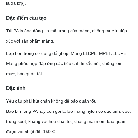
là đa lớp).
Đặc điểm cấu tạo
Túi PA in ống đồng: In mặt trong của màng, chống mực in tiếp
xúc với sản phẩm màng.
Lớp bên trong sử dụng để ghép: Màng LLDPE; MPET/LLDPE…
Màng phức hợp đáp ứng các tiêu chí: In sắc nét, chống lem
mực, bảo quản tốt.
Đặc tính
Yêu cầu phải hút chân không để bảo quản tốt.
Bao bì màng PA hay còn gọi là lớp màng nylon có đặc tính: dẻo,
trong suốt, kháng với hóa chất tốt, chống mài mòn, bảo quản
được với nhiệt độ -150℃.