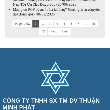
Nào Tối Ưu Cho Đóng Gói - 30/09/2025
Màng co POF có an toàn không? Đánh giá từ chuyên
gia đóng gói - 30/09/2025
Page 1 / 52
1
2
3
4
5
6
7
...
51
52
Next
Last
CÔNG TY TNHH SX-TM-DV THUẬN
MINH PHÁT