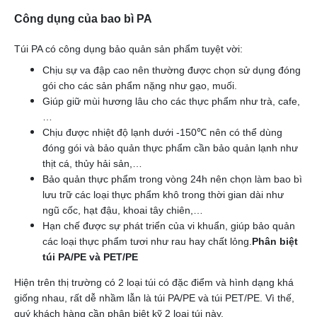
Công dụng của bao bì PA
Túi PA có công dụng bảo quản sản phẩm tuyệt vời:
Chịu sự va đập cao nên thường được chọn sử dụng đóng
gói cho các sản phẩm nặng như gạo, muối.
Giúp giữ mùi hương lâu cho các thực phẩm như trà, cafe,
…
Chịu được nhiệt độ lạnh dưới -150℃ nên có thể dùng
đóng gói và bảo quản thực phẩm cần bảo quản lạnh như
thịt cá, thủy hải sản,…
Bảo quản thực phẩm trong vòng 24h nên chọn làm bao bì
lưu trữ các loại thực phẩm khô trong thời gian dài như
ngũ cốc, hạt đậu, khoai tây chiên,…
Hạn chế được sự phát triển của vi khuẩn, giúp bảo quản
các loại thực phẩm tươi như rau hay chất lỏng.
Phân biệt
túi PA/PE và PET/PE
Hiện trên thị trường có 2 loại túi có đặc điểm và hình dạng khá
giống nhau, rất dễ nhầm lẫn là túi PA/PE và túi PET/PE. Vì thế,
quý khách hàng cần phân biệt kỹ 2 loại túi này.