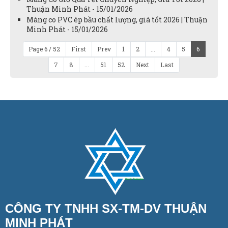
Thuận Minh Phát - 15/01/2026
Màng co PVC ép bầu chất lượng, giá tốt 2026 | Thuận
Minh Phát - 15/01/2026
Page 6 / 52
First
Prev
1
2
...
4
5
6
7
8
...
51
52
Next
Last
CÔNG TY TNHH SX-TM-DV THUẬN
MINH PHÁT