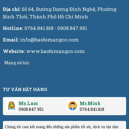
Địa chỉ:
Số 64, Đường Dương Đình Nghệ, Phường
Bình Thới, Thành Phố Hồ Chí Minh
Hotline:
0764.841.818 - 0908.847.951
Email:
info@baobimangco.com
Website:
www.baobimangco.com
Mạng xã hội:
TƯ VẤN ĐẶT HÀNG
Ms.Lam
Mr.Minh
0908.847.951
0764.841.818
Chúng tôi cam kết mang đến những sản phẩm tối ưu, dịch vụ tận tâm