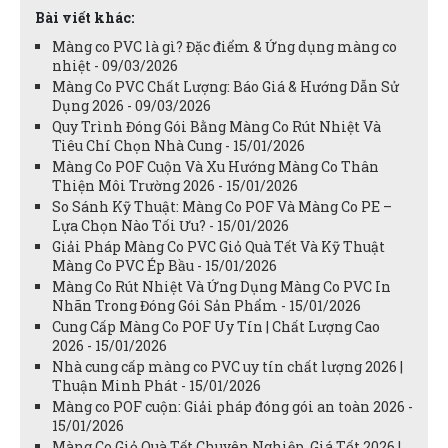
Bài viết khác:
Màng co PVC là gì? Đặc điểm & Ứng dụng màng co
nhiệt - 09/03/2026
Màng Co PVC Chất Lượng: Báo Giá & Hướng Dẫn Sử
Dụng 2026 - 09/03/2026
Quy Trình Đóng Gói Bằng Màng Co Rút Nhiệt Và
Tiêu Chí Chọn Nhà Cung - 15/01/2026
Màng Co POF Cuộn Và Xu Hướng Màng Co Thân
Thiện Môi Trường 2026 - 15/01/2026
So Sánh Kỹ Thuật: Màng Co POF Và Màng Co PE –
Lựa Chọn Nào Tối Ưu? - 15/01/2026
Giải Pháp Màng Co PVC Giỏ Quà Tết Và Kỹ Thuật
Màng Co PVC Ép Bầu - 15/01/2026
Màng Co Rút Nhiệt Và Ứng Dụng Màng Co PVC In
Nhãn Trong Đóng Gói Sản Phẩm - 15/01/2026
Cung Cấp Màng Co POF Uy Tín | Chất Lượng Cao
2026 - 15/01/2026
Nhà cung cấp màng co PVC uy tín chất lượng 2026 |
Thuận Minh Phát - 15/01/2026
Màng co POF cuộn: Giải pháp đóng gói an toàn 2026 -
15/01/2026
Màng Co Giỏ Quà Tết Chuyên Nghiệp, Giá Tốt 2026 |