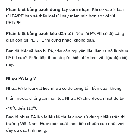
Phân biệt bằng cách dùng tay cảm nhận
: Khi sờ vào 2 loại
túi PA/PE bạn sẽ thấy loại túi này mềm mịn hơn so với túi
PET/PE.
Phân biệt bằng cách kéo dãn túi
: Nếu túi PA/PE có độ căng
giãn còn túi PET/PE thì cứng nhắc, không dãn.
Bạn đã biết về bao bì PA, vậy còn nguyên liệu làm ra nó là nhựa
PA thì sao? Phần tiếp theo sẽ giới thiệu đến bạn vật liệu đặc biệt
này.
Nhựa PA là gì?
Nhựa PA là loại vật liệu nhựa có độ cứng tốt, bền cao, không
thấm nước, chống ăn mòn tốt. Nhựa PA chịu được nhiệt độ từ
-40℃ đến 110℃.
Bao bì nhựa PA là vật liệu kỹ thuật được sử dụng nhiều trên thị
trường Việt Nam. Được sản xuất theo tiêu chuẩn cao nhất với
đầy đủ các tính năng.