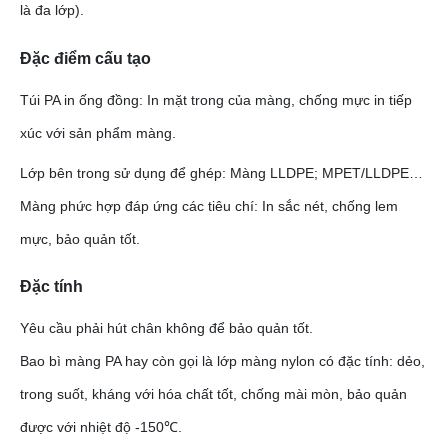
là đa lớp).
Đặc điểm cấu tạo
Túi PA in ống đồng: In mặt trong của màng, chống mực in tiếp
xúc với sản phẩm màng.
Lớp bên trong sử dụng để ghép: Màng LLDPE; MPET/LLDPE…
Màng phức hợp đáp ứng các tiêu chí: In sắc nét, chống lem
mực, bảo quản tốt.
Đặc tính
Yêu cầu phải hút chân không để bảo quản tốt.
Bao bì màng PA hay còn gọi là lớp màng nylon có đặc tính: dẻo,
trong suốt, kháng với hóa chất tốt, chống mài mòn, bảo quản
được với nhiệt độ -150℃.