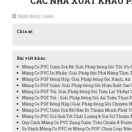
CÁC NHÀ XUẤT KHẨU P
Ngày đăng: 1 năm
Chia sẻ:
Bài viết khác:
Màng Co PVC Cuộn Giá Rẻ: Giải Pháp Đóng Gói Tối Ưu 
Màng Co PVC In Nhãn: Giải Pháp Đột Phá Nâng Tầm 
Màng Co POF Đóng Hộp: Giải Pháp Đóng Gói Xanh, An
Màng Co POF Cuộn: Giải Pháp Đóng Gói Hiệu Suất Cao 
Màng Co POF Túi: Giải Pháp Đóng Gói Tiện Lợi Và Đạt 
Màng Co POF Túi - Giải Pháp Đóng Gói An Toàn Thực 
Màng Co POF Đóng Hộp | Giải Pháp Đóng Gói Chuyên N
Màng Co PVC Cuộn Giá Rẻ | Bao Bì Thuận Minh Phát Uy
Màng Co PVC Giỏ Quà Tết Chất Lượng & Giá Sỉ | Thuận 
Quy Cách Màng Co PVC Dạng Cuộn: Tiêu Chuẩn & Hướn
So Sánh Màng Co PVC vs Màng Co POF: Chọn Loại Nào 