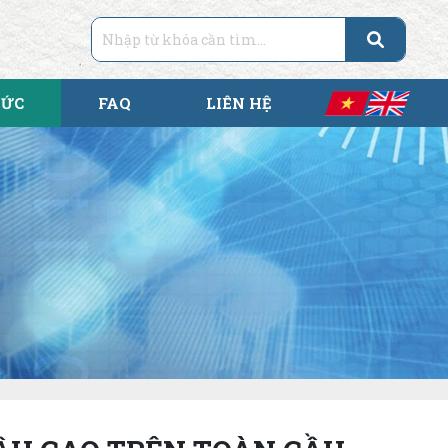
TỨC
FAQ
LIÊN HỆ