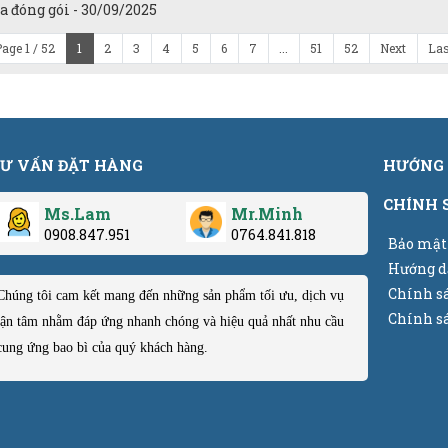
 đóng gói - 30/09/2025
age 1 / 52
1
2
3
4
5
6
7
...
51
52
Next
Las
Ư VẤN ĐẶT HÀNG
HƯỚNG 
CHÍNH 
Ms.Lam
Mr.Minh
0908.847.951
0764.841.818
Bảo mật
Hướng d
Chính s
Chúng tôi cam kết mang đến những sản phẩm tối ưu, dịch vụ
Chính sá
tận tâm nhằm đáp ứng nhanh chóng và hiệu quả nhất nhu cầu
cung ứng bao bì của quý khách hàng.