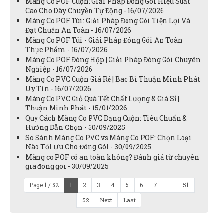
Màng Co POF Cuộn: Giải Pháp Đóng Gói Hiệu Suất
Cao Cho Dây Chuyền Tự Động - 16/07/2026
Màng Co POF Túi: Giải Pháp Đóng Gói Tiện Lợi Và
Đạt Chuẩn An Toàn - 16/07/2026
Màng Co POF Túi - Giải Pháp Đóng Gói An Toàn
Thực Phẩm - 16/07/2026
Màng Co POF Đóng Hộp | Giải Pháp Đóng Gói Chuyên
Nghiệp - 16/07/2026
Màng Co PVC Cuộn Giá Rẻ | Bao Bì Thuận Minh Phát
Uy Tín - 16/07/2026
Màng Co PVC Giỏ Quà Tết Chất Lượng & Giá Sỉ |
Thuận Minh Phát - 15/01/2026
Quy Cách Màng Co PVC Dạng Cuộn: Tiêu Chuẩn &
Hướng Dẫn Chọn - 30/09/2025
So Sánh Màng Co PVC vs Màng Co POF: Chọn Loại
Nào Tối Ưu Cho Đóng Gói - 30/09/2025
Màng co POF có an toàn không? Đánh giá từ chuyên
gia đóng gói - 30/09/2025
Page 1 / 52
1
2
3
4
5
6
7
...
51
52
Next
Last