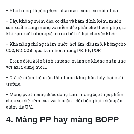
– Khá trong, thường được pha màu, cứng, có mùi nhựa.
– Dày, không mềm dẻo, co dãn và bám dính kém, muốn
sản xuất màng mỏng và mềm dẻo phải cho thêm phụ gia
khi sản xuất nhưng sẽ tạo ra chất có hại cho sức khỏe.
– Khả năng chống thấm nước, hơi ẩm, dầu mỡ, không cho
CO2, N2, O2 đi qua kém hơn màng PE, PP, POF.
– Trong điều kiện bình thường, màng pe không phản ứng
với axit, dung môi…
– Giá rẻ, giảm tiếng ồn tốt nhưng khó phân hủy, hại môi
trường.
– Màng pvc thường được dùng làm: màng bọc thực phẩm
chưa sơ chế, rèm cửa, vách ngăn… để chống bụi, chống ồn,
giảm tia UV…
4. Màng PP hay màng BOPP