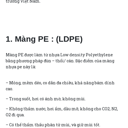
trường Việt Nam.
1. Màng PE : (LDPE)
Màng PE được làm từ nhựa Low density Polyethylene
bằng phương pháp đùn – thổi/ cán. Đặc điểm của màng
nhựa pe này là:
– Mỏng, mềm dẻo, co dãn đa chiều, khả năng bám dính
cao.
– Trong suốt, hơi có ánh mờ, không mùi.
– Không thấm nước, hơi ẩm, dầu mỡ, không cho CO2, N2,
O2 đi qua.
– Có thể thẩm thấu phân tử mùi, và giữ mùi tốt.