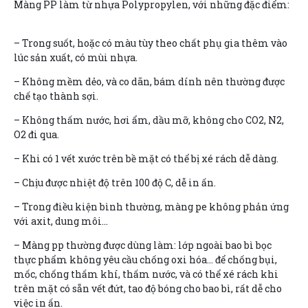
Màng PP làm từ nhựa Polypropylen, với những đặc điểm:
– Trong suốt, hoặc có màu tùy theo chất phụ gia thêm vào
lúc sản xuất, có mùi nhựa.
– Không mềm dẻo, và co dãn, bám dính nên thường được
chế tạo thành sợi.
– Không thấm nước, hơi ẩm, dầu mỡ, không cho CO2, N2,
O2 đi qua.
– Khi có 1 vết xước trên bề mặt có thể bị xé rách dễ dàng.
– Chịu được nhiệt độ trên 100 độ C, dễ in ấn.
– Trong điều kiện bình thường, màng pe không phản ứng
với axit, dung môi…
– Màng pp thường được dùng làm: lớp ngoài bao bì bọc
thực phẩm không yêu cầu chống oxi hóa… để chống bụi,
mốc, chống thấm khí, thấm nước, và có thể xé rách khi
trên mặt có sẵn vết đứt, tao độ bóng cho bao bì, rất dễ cho
việc in ấn.