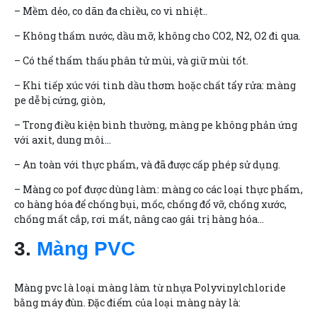
– Mềm dẻo, co dãn đa chiều, co vì nhiệt..
– Không thấm nước, dầu mỡ, không cho CO2, N2, O2 đi qua.
– Có thể thẩm thấu phân tử mùi, và giữ mùi tốt.
– Khi tiếp xúc với tinh dầu thơm hoặc chất tẩy rửa: màng
pe dễ bị cứng, giòn,
– Trong điều kiện bình thường, màng pe không phản ứng
với axit, dung môi…
– An toàn với thực phẩm, và đã được cấp phép sử dụng.
– Màng co pof được dùng làm: màng co các loại thực phẩm,
co hàng hóa để chống bụi, mốc, chống đổ vỡ, chống xước,
chống mất cắp, rơi mất, nâng cao gái trị hàng hóa…
3.
Màng PVC
Màng pvc là loại màng làm từ nhựa Polyvinylchloride
bằng máy đùn. Đặc điểm của loại màng này là: