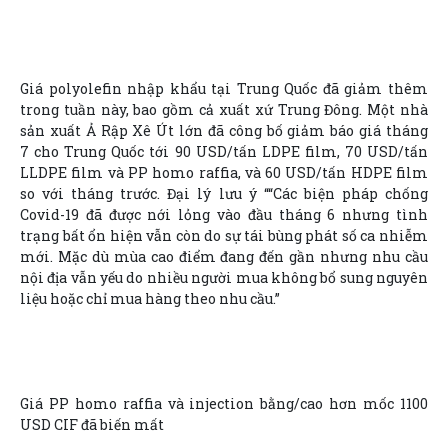
Giá polyolefin nhập khẩu tại Trung Quốc đã giảm thêm
trong tuần này, bao gồm cả xuất xứ Trung Đông. Một nhà
sản xuất Ả Rập Xê Út lớn đã công bố giảm báo giá tháng
7 cho Trung Quốc tới 90 USD/tấn LDPE film, 70 USD/tấn
LLDPE film và PP homo raffia, và 60 USD/tấn HDPE film
so với tháng trước. Đại lý lưu ý ““Các biện pháp chống
Covid-19 đã được nới lỏng vào đầu tháng 6 nhưng tình
trạng bất ổn hiện vẫn còn do sự tái bùng phát số ca nhiễm
mới. Mặc dù mùa cao điểm đang đến gần nhưng nhu cầu
nội địa vẫn yếu do nhiều người mua không bổ sung nguyên
liệu hoặc chỉ mua hàng theo nhu cầu.”
Giá PP homo raffia và injection bằng/cao hơn mốc 1100
USD CIF đã biến mất