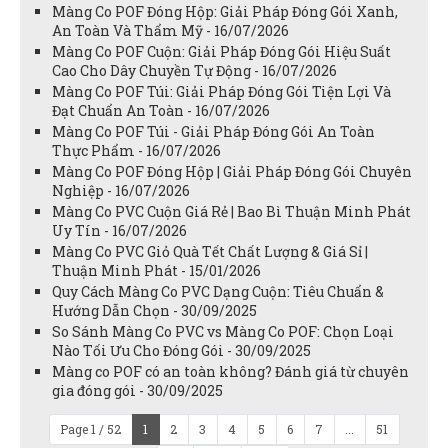
Màng Co POF Đóng Hộp: Giải Pháp Đóng Gói Xanh,
An Toàn Và Thẩm Mỹ - 16/07/2026
Màng Co POF Cuộn: Giải Pháp Đóng Gói Hiệu Suất
Cao Cho Dây Chuyền Tự Động - 16/07/2026
Màng Co POF Túi: Giải Pháp Đóng Gói Tiện Lợi Và
Đạt Chuẩn An Toàn - 16/07/2026
Màng Co POF Túi - Giải Pháp Đóng Gói An Toàn
Thực Phẩm - 16/07/2026
Màng Co POF Đóng Hộp | Giải Pháp Đóng Gói Chuyên
Nghiệp - 16/07/2026
Màng Co PVC Cuộn Giá Rẻ | Bao Bì Thuận Minh Phát
Uy Tín - 16/07/2026
Màng Co PVC Giỏ Quà Tết Chất Lượng & Giá Sỉ |
Thuận Minh Phát - 15/01/2026
Quy Cách Màng Co PVC Dạng Cuộn: Tiêu Chuẩn &
Hướng Dẫn Chọn - 30/09/2025
So Sánh Màng Co PVC vs Màng Co POF: Chọn Loại
Nào Tối Ưu Cho Đóng Gói - 30/09/2025
Màng co POF có an toàn không? Đánh giá từ chuyên
gia đóng gói - 30/09/2025
Page 1 / 52
1
2
3
4
5
6
7
...
51