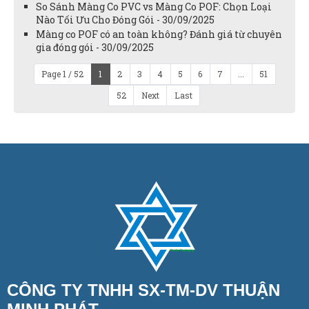
So Sánh Màng Co PVC vs Màng Co POF: Chọn Loại
Nào Tối Ưu Cho Đóng Gói - 30/09/2025
Màng co POF có an toàn không? Đánh giá từ chuyên
gia đóng gói - 30/09/2025
Page 1 / 52
1
2
3
4
5
6
7
...
51
52
Next
Last
CÔNG TY TNHH SX-TM-DV THUẬN