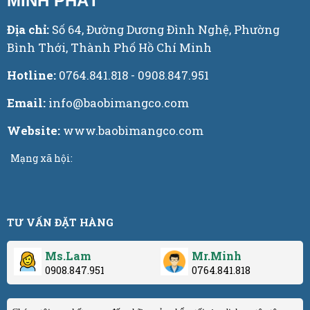
MINH PHÁT
Địa chỉ:
Số 64, Đường Dương Đình Nghệ, Phường
Bình Thới, Thành Phố Hồ Chí Minh
Hotline:
0764.841.818 - 0908.847.951
Email:
info@baobimangco.com
Website:
www.baobimangco.com
Mạng xã hội:
TƯ VẤN ĐẶT HÀNG
Ms.Lam
Mr.Minh
0908.847.951
0764.841.818