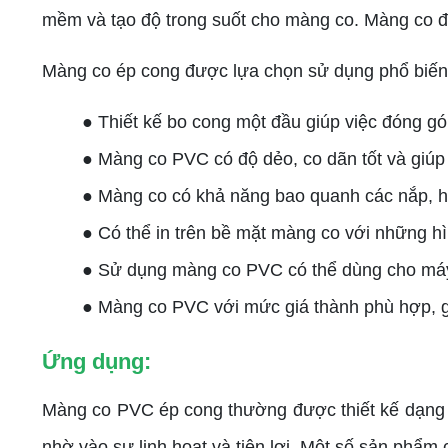
mềm và tạo độ trong suốt cho màng co. Màng co đư
Màng co ép cong được lựa chọn sử dụng phổ biến h
● Thiết kế bo cong một đầu giúp việc đóng g
● Màng co PVC có độ dẻo, co dãn tốt và giúp
● Màng co có khả năng bao quanh các nắp, hộ
● Có thể in trên bề mặt màng co với những hìn
● Sử dụng màng co PVC có thể dùng cho máy
● Màng co PVC với mức giá thành phù hợp, giú
Ứng dụng:
Màng co PVC ép cong thường được thiết kế dạng t
nhờ vào sự linh hoạt và tiện lợi. Một số sản phẩ