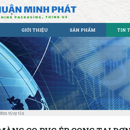
GIỚI THIỆU
SẢN PHẨM
TIN 
ơn vị uy tín