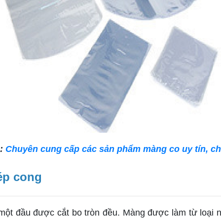
:
Chuyên cung cấp các sản phẩm màng co uy tín, chấ
ép cong
 một đầu được cắt bo tròn đều. Màng được làm từ loại