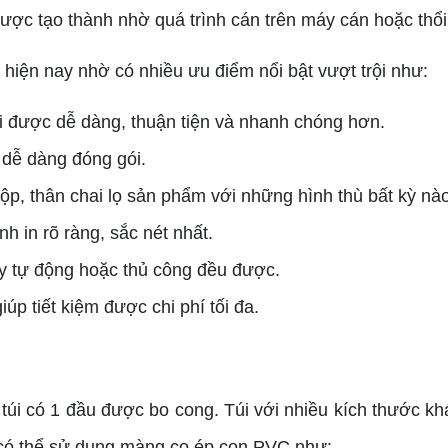
ợc tạo thành nhờ quá trình cán trên máy cán hoặc thổi
iện nay nhờ có nhiều ưu điểm nổi bật vượt trội như:
ói được dễ dàng, thuận tiện và nhanh chóng hơn.
 dễ dàng đóng gói.
p, thân chai lọ sản phẩm với những hình thù bất kỳ nà
h in rõ ràng, sắc nét nhất.
 tự động hoặc thủ công đều được.
p tiết kiệm được chi phí tối đa.
úi có 1 đầu được bo cong. Túi với nhiều kích thước k
m có thể sử dụng màng co ép con PVC như: