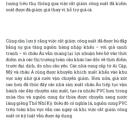
lượng tiêu thụ thông qua việc cắt giảm công suất đã kiểm
soát được đà giảm giá thay vì hỗ trợ giá cả.
Cũng cần lưu ý rằng việc cắt giảm công suất đã được bù đắp
bằng sự gia tăng nguồn hàng nhập khẩu – với giá cạnh
tranh – vì châu Âu vẫn mang lại lợi nhuận béo bở vào thời
điểm mà các thị trường toàn cầu khác lao dốc về thời điểm
trước đại dịch, do nhu cầu yếu. Các nhà cung cấp từ Ai Cập,
Mỹ và châu Á cũng được khuyến khích xuất khẩu vào khu
vực này nhờ giá cước vận chuyển giảm. Hơn nữa, giá xút
cao hơn đã thúc đẩy các nhà sản xuất châu Âu tiếp tục vận
hành các dây chuyền sản xuất, tạo ra nhiều PVC hơn trong
mùa thu và nguồn cung dư thừa được chuyển sang nước
láng giềng Thổ Nhĩ Kỳ. Điều đó có nghĩa là, nguồn cung PVC
trên toàn khu vực vẫn cao ngay cả khi việc cắt giảm công
suất có kỷ luật vẫn được áp dụng.