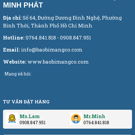
MINH PHÁT
Địa chỉ:
Số 64, Đường Dương Đình Nghệ, Phường
Bình Thới, Thành Phố Hồ Chí Minh
Hotline:
0764.841.818 - 0908.847.951
Email:
info@baobimangco.com
Website:
www.baobimangco.com
Mạng xã hội:
TƯ VẤN ĐẶT HÀNG
Ms.Lam
Mr.Minh
0908.847.951
0764.841.818