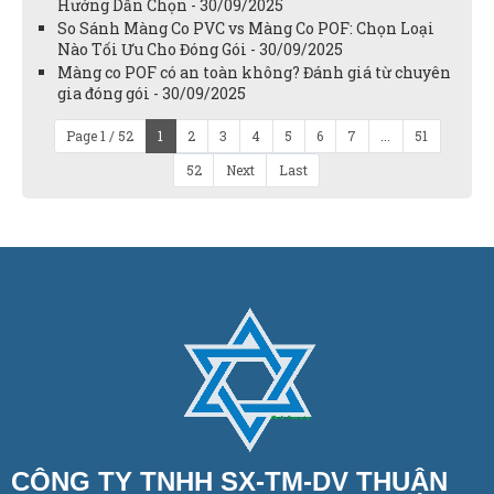
Hướng Dẫn Chọn - 30/09/2025
So Sánh Màng Co PVC vs Màng Co POF: Chọn Loại
Nào Tối Ưu Cho Đóng Gói - 30/09/2025
Màng co POF có an toàn không? Đánh giá từ chuyên
gia đóng gói - 30/09/2025
Page 1 / 52
1
2
3
4
5
6
7
...
51
52
Next
Last
CÔNG TY TNHH SX-TM-DV THUẬN