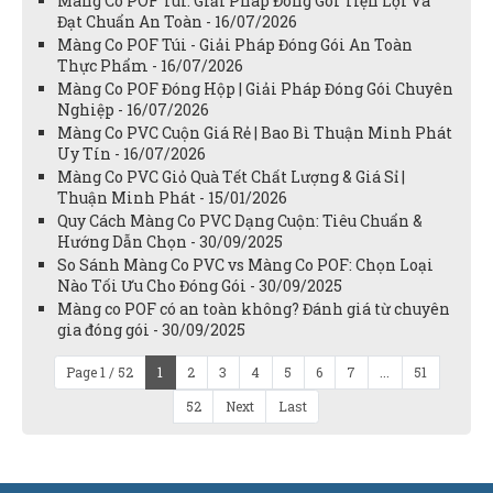
Màng Co POF Túi: Giải Pháp Đóng Gói Tiện Lợi Và
Đạt Chuẩn An Toàn - 16/07/2026
Màng Co POF Túi - Giải Pháp Đóng Gói An Toàn
Thực Phẩm - 16/07/2026
Màng Co POF Đóng Hộp | Giải Pháp Đóng Gói Chuyên
Nghiệp - 16/07/2026
Màng Co PVC Cuộn Giá Rẻ | Bao Bì Thuận Minh Phát
Uy Tín - 16/07/2026
Màng Co PVC Giỏ Quà Tết Chất Lượng & Giá Sỉ |
Thuận Minh Phát - 15/01/2026
Quy Cách Màng Co PVC Dạng Cuộn: Tiêu Chuẩn &
Hướng Dẫn Chọn - 30/09/2025
So Sánh Màng Co PVC vs Màng Co POF: Chọn Loại
Nào Tối Ưu Cho Đóng Gói - 30/09/2025
Màng co POF có an toàn không? Đánh giá từ chuyên
gia đóng gói - 30/09/2025
Page 1 / 52
1
2
3
4
5
6
7
...
51
52
Next
Last