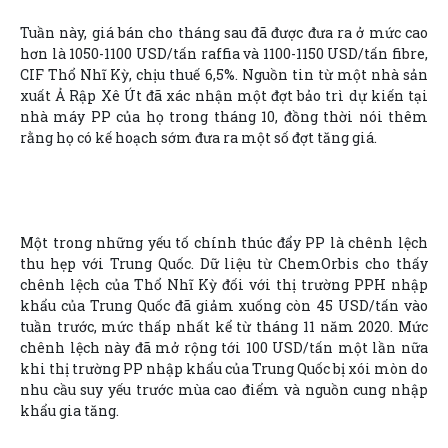
Tuần này, giá bán cho tháng sau đã được đưa ra ở mức cao
hơn là 1050-1100 USD/tấn raffia và 1100-1150 USD/tấn fibre,
CIF Thổ Nhĩ Kỳ, chịu thuế 6,5%. Nguồn tin từ một nhà sản
xuất Ả Rập Xê Út đã xác nhận một đợt bảo trì dự kiến tại
nhà máy PP của họ trong tháng 10, đồng thời nói thêm
rằng họ có kế hoạch sớm đưa ra một số đợt tăng giá.
Một trong những yếu tố chính thúc đẩy PP là chênh lệch
thu hẹp với Trung Quốc. Dữ liệu từ ChemOrbis cho thấy
chênh lệch của Thổ Nhĩ Kỳ đối với thị trường PPH nhập
khẩu của Trung Quốc đã giảm xuống còn 45 USD/tấn vào
tuần trước, mức thấp nhất kể từ tháng 11 năm 2020. Mức
chênh lệch này đã mở rộng tới 100 USD/tấn một lần nữa
khi thị trường PP nhập khẩu của Trung Quốc bị xói mòn do
nhu cầu suy yếu trước mùa cao điểm và nguồn cung nhập
khẩu gia tăng.