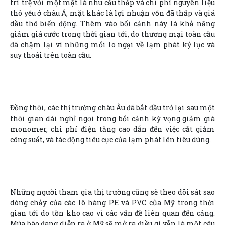
trì trệ với một mặt là nhu cầu thấp và chi phí nguyên liệu
thô yếu ở châu Á, mặt khác là lợi nhuận vốn đã thấp và giá
dầu thô biến động. Thêm vào bối cảnh này là khả năng
giảm giá cước trong thời gian tới, do thương mại toàn cầu
đã chậm lại vì những mối lo ngại về lạm phát kỷ lục và
suy thoái trên toàn cầu.
Đồng thời, các thị trường châu Âu đã bắt đầu trở lại sau một
thời gian dài nghỉ ngơi trong bối cảnh kỳ vọng giảm giá
monomer, chi phí điện tăng cao dẫn đến việc cắt giảm
công suất, và tác động tiêu cực của lạm phát lên tiêu dùng.
Những người tham gia thị trường cũng sẽ theo dõi sát sao
dòng chảy của các lô hàng PE và PVC của Mỹ trong thời
gian tới do tồn kho cao vì các vấn đề liên quan đến cảng.
Mùa bão đang diễn ra ở Mỹ sẽ mở ra điều gì vẫn là một câu