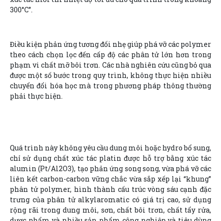
300°C”.
Điều kiện phản ứng tương đối nhẹ giúp phá vỡ các polymer
theo cách chọn lọc đến cấp độ các phân tử lớn hơn trong
phạm vi chất mỡ bôi trơn. Các nhà nghiên cứu cũng bỏ qua
được một số bước trong quy trình, không thực hiện nhiều
chuyển đổi hóa học mà trong phương pháp thông thường
phải thực hiện.
Quá trình này không yêu cầu dung môi hoặc hydro bổ sung,
chỉ sử dụng chất xúc tác platin được hỗ trợ bằng xúc tác
alumin (Pt/Al2O3), tạo phản ứng song song, vừa phá vỡ các
liên kết carbon-carbon vững chắc vừa sắp xếp lại “khung”
phân tử polymer, hình thành cấu trúc vòng sáu cạnh đặc
trưng của phân tử alkylaromatic có giá trị cao, sử dụng
rộng rãi trong dung môi, sơn, chất bôi trơn, chất tẩy rửa,
dược phẩm và nhiều sản phẩm công nghiệp và tiêu dùng