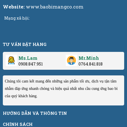
Website:
www.baobimangco.com
Mạng xã hội:
TƯ VẤN ĐẶT HÀNG
Ms.Lam
Mr.Minh
0908.847.951
0764.841.818
Chúng tôi cam kết mang đến những sản phẩm tối ưu, dịch vụ tận tâm
nhằm đáp ứng nhanh chóng và hiệu quả nhất nhu cầu cung ứng bao bì
của quý khách hàng.
HƯỚNG DẪN VÀ THÔNG TIN
CHÍNH SÁCH