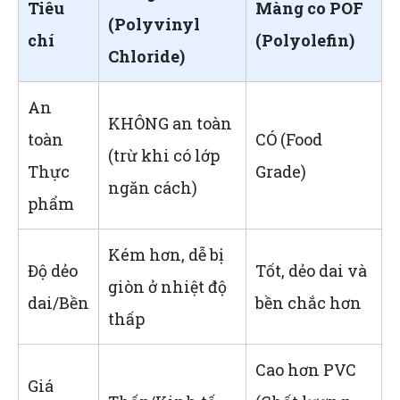
Tiêu
Màng co POF
(Polyvinyl
chí
(Polyolefin)
Chloride)
An
KHÔNG an toàn
toàn
CÓ (Food
(trừ khi có lớp
Thực
Grade)
ngăn cách)
phẩm
Kém hơn, dễ bị
Độ dẻo
Tốt, dẻo dai và
giòn ở nhiệt độ
dai/Bền
bền chắc hơn
thấp
Cao hơn PVC
Giá