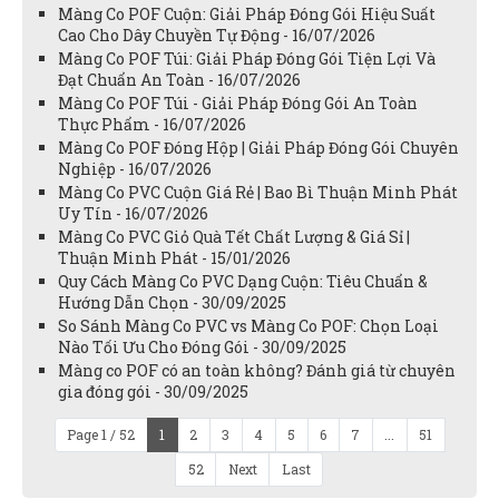
Màng Co POF Cuộn: Giải Pháp Đóng Gói Hiệu Suất
Cao Cho Dây Chuyền Tự Động - 16/07/2026
Màng Co POF Túi: Giải Pháp Đóng Gói Tiện Lợi Và
Đạt Chuẩn An Toàn - 16/07/2026
Màng Co POF Túi - Giải Pháp Đóng Gói An Toàn
Thực Phẩm - 16/07/2026
Màng Co POF Đóng Hộp | Giải Pháp Đóng Gói Chuyên
Nghiệp - 16/07/2026
Màng Co PVC Cuộn Giá Rẻ | Bao Bì Thuận Minh Phát
Uy Tín - 16/07/2026
Màng Co PVC Giỏ Quà Tết Chất Lượng & Giá Sỉ |
Thuận Minh Phát - 15/01/2026
Quy Cách Màng Co PVC Dạng Cuộn: Tiêu Chuẩn &
Hướng Dẫn Chọn - 30/09/2025
So Sánh Màng Co PVC vs Màng Co POF: Chọn Loại
Nào Tối Ưu Cho Đóng Gói - 30/09/2025
Màng co POF có an toàn không? Đánh giá từ chuyên
gia đóng gói - 30/09/2025
Page 1 / 52
1
2
3
4
5
6
7
...
51
52
Next
Last