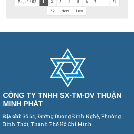
Page 1 / 52
1
2
3
4
5
6
7
...
51
52
Next
Last
CÔNG TY TNHH SX-TM-DV THUẬN
MINH PHÁT
Địa chỉ:
Số 64, Đường Dương Đình Nghệ, Phường
Bình Thới, Thành Phố Hồ Chí Minh