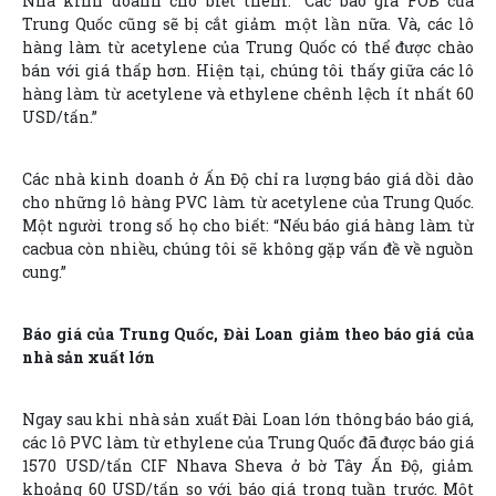
Nhà kinh doanh cho biết thêm: “Các báo giá FOB của
Trung Quốc cũng sẽ bị cắt giảm một lần nữa. Và, các lô
hàng làm từ acetylene của Trung Quốc có thể được chào
bán với giá thấp hơn. Hiện tại, chúng tôi thấy giữa các lô
hàng làm từ acetylene và ethylene chênh lệch ít nhất 60
USD/tấn.”
Các nhà kinh doanh ở Ấn Độ chỉ ra lượng báo giá dồi dào
cho những lô hàng PVC làm từ acetylene của Trung Quốc.
Một người trong số họ cho biết: “Nếu báo giá hàng làm từ
cacbua còn nhiều, chúng tôi sẽ không gặp vấn đề về nguồn
cung.”
Báo giá của Trung Quốc, Đài Loan giảm theo báo giá của
nhà sản xuất lớn
Ngay sau khi nhà sản xuất Đài Loan lớn thông báo báo giá,
các lô PVC làm từ ethylene của Trung Quốc đã được báo giá
1570 USD/tấn CIF Nhava Sheva ở bờ Tây Ấn Độ, giảm
khoảng 60 USD/tấn so với báo giá trong tuần trước. Một