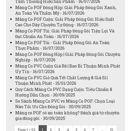
Tầm Thương Hiệu Sản Phẩm - 16/07/2026
Màng Co POF Đóng Hộp: Giải Pháp Đóng Gói Xanh,
An Toàn Và Thẩm Mỹ - 16/07/2026
Màng Co POF Cuộn: Giải Pháp Đóng Gói Hiệu Suất
Cao Cho Dây Chuyền Tự Động - 16/07/2026
Màng Co POF Túi: Giải Pháp Đóng Gói Tiện Lợi Và
Đạt Chuẩn An Toàn - 16/07/2026
Màng Co POF Túi - Giải Pháp Đóng Gói An Toàn
Thực Phẩm - 16/07/2026
Màng Co POF Đóng Hộp | Giải Pháp Đóng Gói Chuyên
Nghiệp - 16/07/2026
Màng Co PVC Cuộn Giá Rẻ | Bao Bì Thuận Minh Phát
Uy Tín - 16/07/2026
Màng Co PVC Giỏ Quà Tết Chất Lượng & Giá Sỉ |
Thuận Minh Phát - 15/01/2026
Quy Cách Màng Co PVC Dạng Cuộn: Tiêu Chuẩn &
Hướng Dẫn Chọn - 30/09/2025
So Sánh Màng Co PVC vs Màng Co POF: Chọn Loại
Nào Tối Ưu Cho Đóng Gói - 30/09/2025
Màng co POF có an toàn không? Đánh giá từ chuyên
gia đóng gói - 30/09/2025
Page 1 / 52
1
2
3
4
5
6
7
...
51