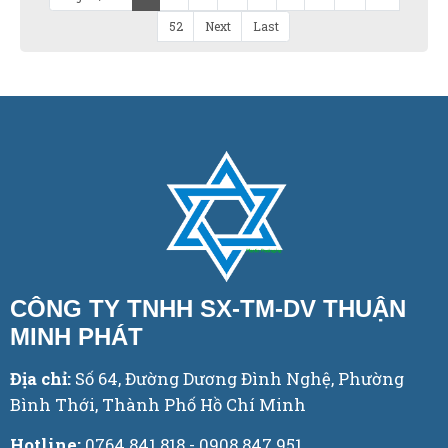
52
Next
Last
CÔNG TY TNHH SX-TM-DV THUẬN
MINH PHÁT
Địa chỉ:
Số 64, Đường Dương Đình Nghệ, Phường
Bình Thới, Thành Phố Hồ Chí Minh
Hotline:
0764.841.818 - 0908.847.951