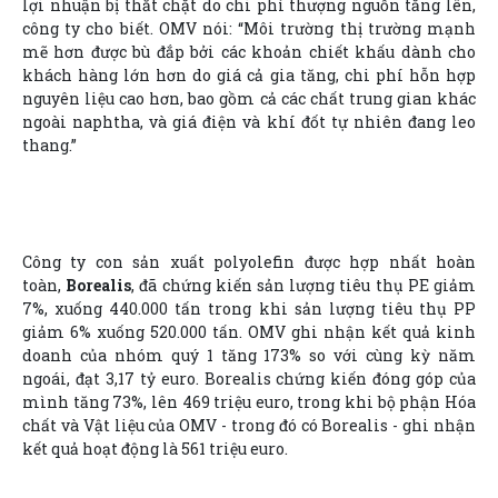
lợi nhuận bị thắt chặt do chi phí thượng nguồn tăng lên,
công ty cho biết. OMV nói: “Môi trường thị trường mạnh
mẽ hơn được bù đắp bởi các khoản chiết khấu dành cho
khách hàng lớn hơn do giá cả gia tăng, chi phí hỗn hợp
nguyên liệu cao hơn, bao gồm cả các chất trung gian khác
ngoài naphtha, và giá điện và khí đốt tự nhiên đang leo
thang.”
Công ty con sản xuất polyolefin được hợp nhất hoàn
toàn,
Borealis
, đã chứng kiến sản lượng tiêu thụ PE giảm
7%, xuống 440.000 tấn trong khi sản lượng tiêu thụ PP
giảm 6% xuống 520.000 tấn. OMV ghi nhận kết quả kinh
doanh của nhóm quý 1 tăng 173% so với cùng kỳ năm
ngoái, đạt 3,17 tỷ euro. Borealis chứng kiến đóng góp của
mình tăng 73%, lên 469 triệu euro, trong khi bộ phận Hóa
chất và Vật liệu của OMV - trong đó có Borealis - ghi nhận
kết quả hoạt động là 561 triệu euro.