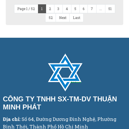
Page 1 / 52
1
2
3
4
5
6
7
...
51
52
Next
Last
CÔNG TY TNHH SX-TM-DV THUẬN
MINH PHÁT
Địa chỉ:
Số 64, Đường Dương Đình Nghệ, Phường
Bình Thới, Thành Phố Hồ Chí Minh