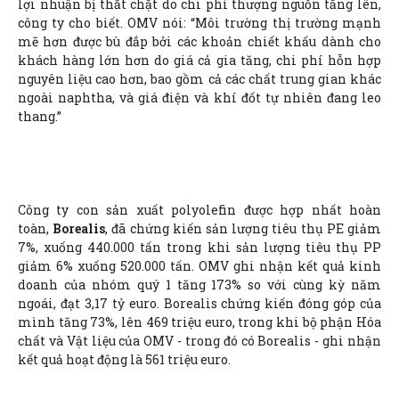
lợi nhuận bị thắt chặt do chi phí thượng nguồn tăng lên,
công ty cho biết. OMV nói: “Môi trường thị trường mạnh
mẽ hơn được bù đắp bởi các khoản chiết khấu dành cho
khách hàng lớn hơn do giá cả gia tăng, chi phí hỗn hợp
nguyên liệu cao hơn, bao gồm cả các chất trung gian khác
ngoài naphtha, và giá điện và khí đốt tự nhiên đang leo
thang.”
Công ty con sản xuất polyolefin được hợp nhất hoàn
toàn,
Borealis
, đã chứng kiến sản lượng tiêu thụ PE giảm
7%, xuống 440.000 tấn trong khi sản lượng tiêu thụ PP
giảm 6% xuống 520.000 tấn. OMV ghi nhận kết quả kinh
doanh của nhóm quý 1 tăng 173% so với cùng kỳ năm
ngoái, đạt 3,17 tỷ euro. Borealis chứng kiến đóng góp của
mình tăng 73%, lên 469 triệu euro, trong khi bộ phận Hóa
chất và Vật liệu của OMV - trong đó có Borealis - ghi nhận
kết quả hoạt động là 561 triệu euro.