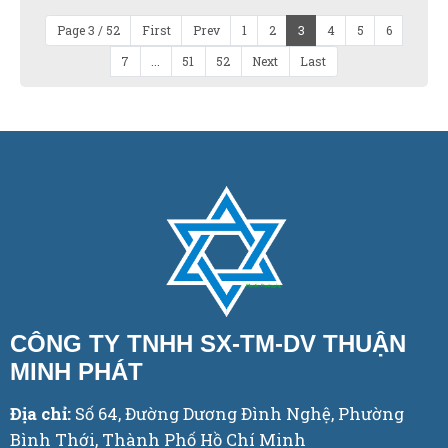
Page 3 / 52
First
Prev
1
2
3
4
5
6
7
...
51
52
Next
Last
CÔNG TY TNHH SX-TM-DV THUẬN
MINH PHÁT
Địa chỉ:
Số 64, Đường Dương Đình Nghệ, Phường
Bình Thới, Thành Phố Hồ Chí Minh