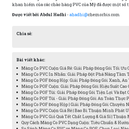
khan hiếm của các chào hàng PVC của Mỹ đã được một số t
Được viết bởi Abdul Hadhi
-
ahadhi@
chemorbis.com
Chia sẻ:
Bài viết khác:
Màng Co PVC Cuộn Giá Rẻ: Giải Pháp Đóng Gói Tối Ưu 
Màng Co PVC In Nhãn: Giải Pháp Đột Phá Nâng Tầm 
Màng Co POF Đóng Hộp: Giải Pháp Đóng Gói Xanh, An
Màng Co POF Cuộn: Giải Pháp Đóng Gói Hiệu Suất Cao 
Màng Co POF Túi: Giải Pháp Đóng Gói Tiện Lợi Và Đạt 
Màng Co POF Túi - Giải Pháp Đóng Gói An Toàn Thực 
Màng Co POF Đóng Hộp | Giải Pháp Đóng Gói Chuyên N
Màng Co PVC Cuộn Giá Rẻ | Bao Bì Thuận Minh Phát Uy
Màng Co PVC Giỏ Quà Tết Chất Lượng & Giá Sỉ | Thuận 
Quy Cách Màng Co PVC Dạng Cuộn: Tiêu Chuẩn & Hướn
So Sánh Màng Co PVC vs Màng Co POF: Chọn Loại Nào 