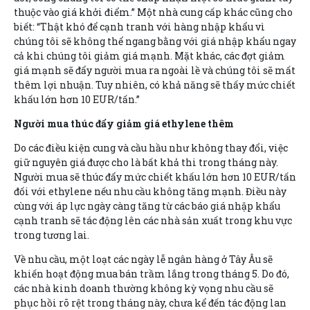
thuộc vào giá khởi điểm.” Một nhà cung cấp khác cũng cho
biết: “Thật khó để cạnh tranh với hàng nhập khẩu vì
chúng tôi sẽ không thể ngang bằng với giá nhập khẩu ngay
cả khi chúng tôi giảm giá mạnh. Mặt khác, các đợt giảm
giá mạnh sẽ đẩy người mua ra ngoài lề và chúng tôi sẽ mất
thêm lợi nhuận. Tuy nhiên, có khả năng sẽ thấy mức chiết
khấu lớn hơn 10 EUR/tấn.”
Người mua thúc đẩy giảm giá ethylene thêm
Do các điều kiện cung và cầu hầu như không thay đổi, việc
giữ nguyên giá được cho là bất khả thi trong tháng này.
Người mua sẽ thúc đẩy mức chiết khấu lớn hơn 10 EUR/tấn
đối với ethylene nếu nhu cầu không tăng mạnh. Điều này
cùng với áp lực ngày càng tăng từ các báo giá nhập khẩu
cạnh tranh sẽ tác động lên các nhà sản xuất trong khu vực
trong tương lai.
Về nhu cầu, một loạt các ngày lễ ngân hàng ở Tây Âu sẽ
khiến hoạt động mua bán trầm lắng trong tháng 5. Do đó,
các nhà kinh doanh thường không kỳ vọng nhu cầu sẽ
phục hồi rõ rệt trong tháng này, chưa kể đến tác động lan