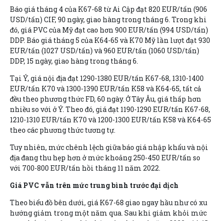
Báo giá tháng 4 của K67-68 từ Ai Cập đạt 820 EUR/tấn (906
USD/tấn) CIF, 90 ngày, giao hàng trong tháng 6. Trong khi
đó, giá PVC của Mỹ đạt cao hơn 900 EUR/tấn (994 USD/tấn)
DDP. Báo giá tháng 5 của K64-65 và K70 Mỹ lần lượt đạt 930
EUR/tấn (1027 USD/tấn) và 960 EUR/tấn (1060 USD/tấn)
DDP, 15 ngày, giao hàng trong tháng 6.
Tại Ý, giá nội địa đạt 1290-1380 EUR/tấn K67-68, 1310-1400
EUR/tấn K70 và 1300-1390 EUR/tấn K58 và K64-65, tất cả
đều theo phương thức FD, 60 ngày. Ở Tây Âu, giá thấp hơn
nhiều so với ở Ý. Theo đó, giá đạt 1190-1290 EUR/tấn K67-68,
1210-1310 EUR/tấn K70 và 1200-1300 EUR/tấn K58 và K64-65
theo các phương thức tương tự.
Tuy nhiên, mức chênh lệch giữa báo giá nhập khẩu và nội
địa đang thu hẹp hơn ở mức khoảng 250-450 EUR/tấn so
với 700-800 EUR/tấn hồi tháng 11 năm 2022.
Giá PVC vẫn trên mức trung bình trước đại dịch
Theo biểu đồ bên dưới, giá K67-68 giao ngay hầu như có xu
hướng giảm trong một năm qua. Sau khi giảm khỏi mức