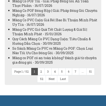
Màng Co POF Túi - Giải Pháp Đóng Gói An Toàn
Thực Phẩm - 16/07/2026
Màng Co POF Đóng Hộp | Giải Pháp Đóng Gói Chuyên
Nghiệp - 16/07/2026
Màng Co PVC Cuộn Giá Rẻ | Bao Bì Thuận Minh Phát
Uy Tín - 16/07/2026
Màng Co PVC Giỏ Quà Tết Chất Lượng & Giá Sỉ |
Thuận Minh Phát - 15/01/2026
Quy Cách Màng Co PVC Dạng Cuộn: Tiêu Chuẩn &
Hướng Dẫn Chọn - 30/09/2025
So Sánh Màng Co PVC vs Màng Co POF: Chọn Loại
Nào Tối Ưu Cho Đóng Gói - 30/09/2025
Màng co POF có an toàn không? Đánh giá từ chuyên
gia đóng gói - 30/09/2025
Page 1 / 52
1
2
3
4
5
6
7
...
51
52
Next
Last