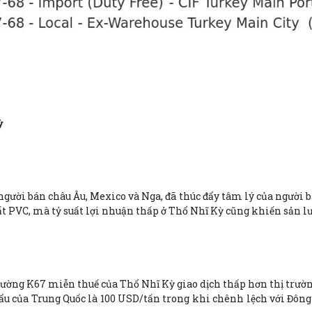
ỳ
ười bán châu Âu, Mexico và Nga, đã thúc đẩy tâm lý của người bá
xuất PVC, mà tỷ suất lợi nhuận thấp ở Thổ Nhĩ Kỳ cũng khiến sản 
rường K67 miễn thuế của Thổ Nhĩ Kỳ giao dịch thấp hơn thị trườ
u của Trung Quốc là 100 USD/tấn trong khi chênh lệch với Đông