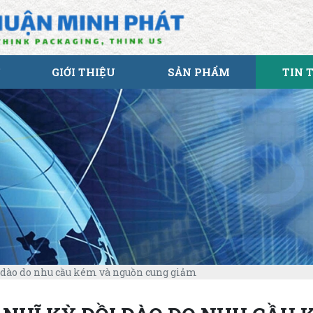
GIỚI THIỆU
SẢN PHẨM
TIN 
 dào do nhu cầu kém và nguồn cung giảm