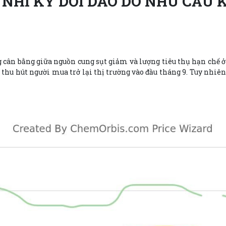
 NHĨ KỲ DỒI DÀO DO NHU CẦU
g cân bằng giữa nguồn cung sụt giảm và lượng tiêu thụ hạn chế 
thu hút người mua trở lại thị trường vào đầu tháng 9. Tuy nhiên,