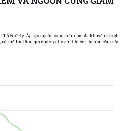
 KÉM VÀ NGUỒN CUNG GIẢM
ở Thổ Nhĩ Kỳ. Áp lực nguồn cung giảm bớt đã khuyến khích
 các nỗ lực tăng giá dường như đã thất bại do nhu cầu cuối