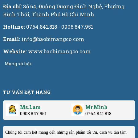
Địa chỉ:
Số 64, Đường Dương Đình Nghệ, Phường
Bình Thới, Thành Phố Hồ Chí Minh
Hotline:
0764.841.818 - 0908.847.951
Email:
info@baobimangco.com
Website:
www.baobimangco.com
Mạng xã hội:
TƯ VẤN ĐẶT HÀNG
Ms.Lam
Mr.Minh
0908.847.951
0764.841.818
Chúng tôi cam kết mang đến những sản phẩm tối ưu, dịch vụ tận tâm