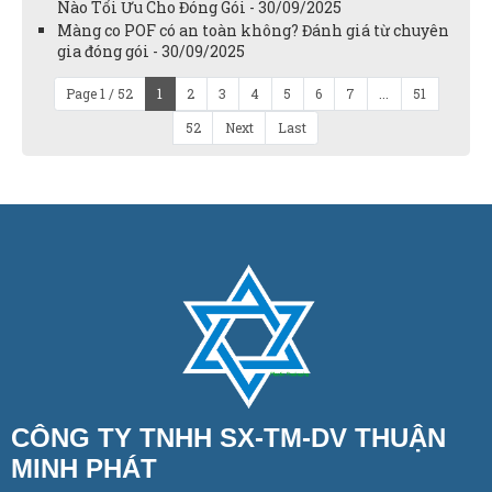
Nào Tối Ưu Cho Đóng Gói - 30/09/2025
Màng co POF có an toàn không? Đánh giá từ chuyên
gia đóng gói - 30/09/2025
Page 1 / 52
1
2
3
4
5
6
7
...
51
52
Next
Last
CÔNG TY TNHH SX-TM-DV THUẬN
MINH PHÁT