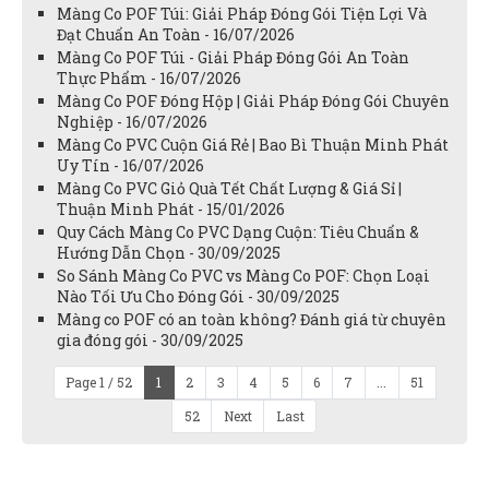
Màng Co POF Túi: Giải Pháp Đóng Gói Tiện Lợi Và
Đạt Chuẩn An Toàn - 16/07/2026
Màng Co POF Túi - Giải Pháp Đóng Gói An Toàn
Thực Phẩm - 16/07/2026
Màng Co POF Đóng Hộp | Giải Pháp Đóng Gói Chuyên
Nghiệp - 16/07/2026
Màng Co PVC Cuộn Giá Rẻ | Bao Bì Thuận Minh Phát
Uy Tín - 16/07/2026
Màng Co PVC Giỏ Quà Tết Chất Lượng & Giá Sỉ |
Thuận Minh Phát - 15/01/2026
Quy Cách Màng Co PVC Dạng Cuộn: Tiêu Chuẩn &
Hướng Dẫn Chọn - 30/09/2025
So Sánh Màng Co PVC vs Màng Co POF: Chọn Loại
Nào Tối Ưu Cho Đóng Gói - 30/09/2025
Màng co POF có an toàn không? Đánh giá từ chuyên
gia đóng gói - 30/09/2025
Page 1 / 52
1
2
3
4
5
6
7
...
51
52
Next
Last