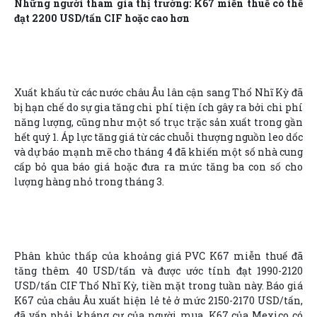
Những người tham gia thị trường: K67 miễn thuế có thể
đạt 2200 USD/tấn CIF hoặc cao hơn
Xuất khẩu từ các nước châu Âu lân cận sang Thổ Nhĩ Kỳ đã
bị hạn chế do sự gia tăng chi phí tiện ích gây ra bởi chi phí
năng lượng, cũng như một số trục trặc sản xuất trong gần
hết quý 1. Áp lực tăng giá từ các chuỗi thượng nguồn leo dốc
và dự báo mạnh mẽ cho tháng 4 đã khiến một số nhà cung
cấp bỏ qua báo giá hoặc đưa ra mức tăng ba con số cho
lượng hàng nhỏ trong tháng 3.
Phân khúc thấp của khoảng giá PVC K67 miễn thuế đã
tăng thêm 40 USD/tấn và được ước tính đạt 1990-2120
USD/tấn CIF Thổ Nhĩ Kỳ, tiền mặt trong tuần này. Báo giá
K67 của châu Âu xuất hiện lẻ tẻ ở mức 2150-2170 USD/tấn,
đã vấp phải kháng cự của người mua. K67 của Mexico có