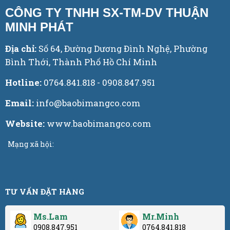
CÔNG TY TNHH SX-TM-DV THUẬN
MINH PHÁT
Địa chỉ:
Số 64, Đường Dương Đình Nghệ, Phường
Bình Thới, Thành Phố Hồ Chí Minh
Hotline:
0764.841.818 - 0908.847.951
Email:
info@baobimangco.com
Website:
www.baobimangco.com
Mạng xã hội:
TƯ VẤN ĐẶT HÀNG
Ms.Lam
Mr.Minh
0908.847.951
0764.841.818