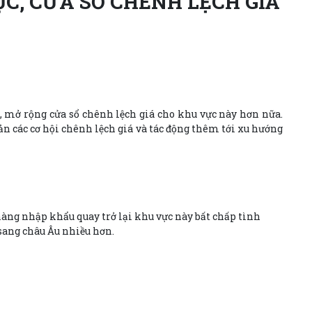
ỤC, CỬA SỔ CHÊNH LỆCH GIÁ
, mở rộng cửa sổ chênh lệch giá cho khu vực này hơn nữa.
ản các cơ hội chênh lệch giá và tác động thêm tới xu hướng
hàng nhập khẩu quay trở lại khu vực này bất chấp tình
 sang châu Âu nhiều hơn.