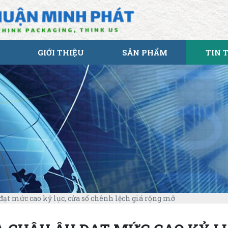
GIỚI THIỆU
SẢN PHẨM
TIN 
 đạt mức cao kỷ lục, cửa sổ chênh lệch giá rộng mở