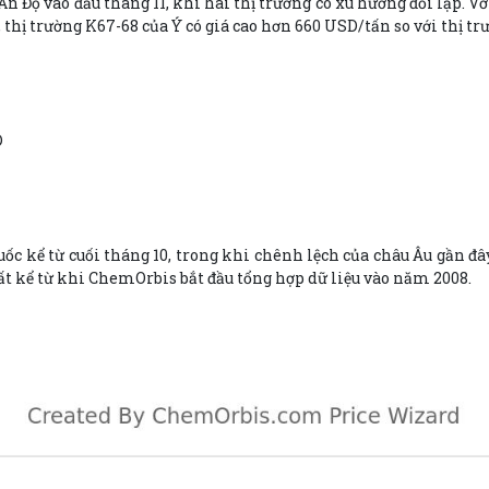
Ấn Độ vào đầu tháng 11, khi hai thị trường có xu hướng đối lập. 
, thị trường K67-68 của Ý có giá cao hơn 660 USD/tấn so với thị t
D
uốc kể từ cuối tháng 10, trong khi chênh lệch của châu Âu gần đ
ất kể từ khi ChemOrbis bắt đầu tổng hợp dữ liệu vào năm 2008.