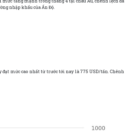
Với mức tăng mạnh trong tháng 4 tại châu Âu, chênh lệch đã
rường nhập khẩu của Ấn Độ.
ây đạt mức cao nhất từ trước tới nay là 775 USD/tấn. Chênh