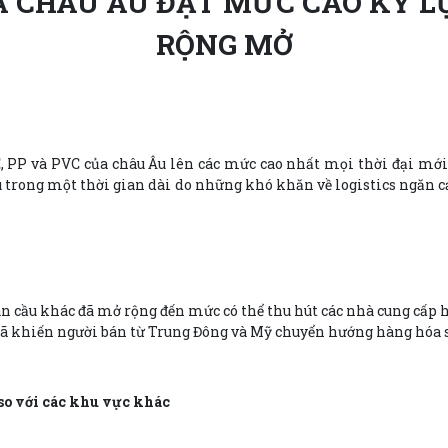
ỦA CHÂU ÂU ĐẠT MỨC CAO KỶ L
RỘNG MỞ
E, PP và PVC của châu Âu lên các mức cao nhất mọi thời đại mới
ầu trong một thời gian dài do những khó khăn về logistics ngăn c
oàn cầu khác đã mở rộng đến mức có thể thu hút các nhà cung cấp 
ử đã khiến người bán từ Trung Đông và Mỹ chuyển hướng hàng hóa
so với các khu vực khác