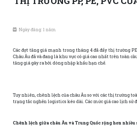
THỊ TRƯỜNG PP, PE, PVC C
Ngày đăng: 1 năm
Các đợt tăng giá mạnh trong tháng 4 đã đẩy thị trường P
Châu Âu đã và đang là khu vực có giá cao nhất trên toàn c
tăng giá gây ra bởi dòng nhập khẩu hạn chế.
Tuy nhiên, chênh lệch của châu Âu so với các thị trường t
trạng tắc nghẽn logistics kéo dài. Các mức giá cao lịch s
Chênh lệch giữa châu Âu và Trung Quốc rộng hơn nhiều 