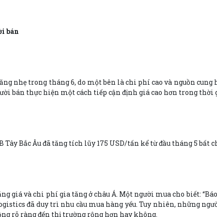
ời bán
ăng nhẹ trong tháng 6, do một bên là chi phí cao và nguồn cung h
i bán thực hiện một cách tiếp cận định giá cao hơn trong thời g
ây Bắc Âu đã tăng tích lũy 175 USD/tấn kể từ đầu tháng 5 bất chấ
g giá và chi phí gia tăng ở châu Á. Một người mua cho biết: “Báo
stics đã duy trì nhu cầu mua hàng yếu. Tuy nhiên, những người
ộng rõ ràng đến thị trường rộng hơn hay không.