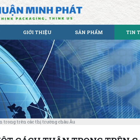
GIỚI THIỆU
SẢN PHẨM
TIN 
 trong trên các thị trường châu Âu