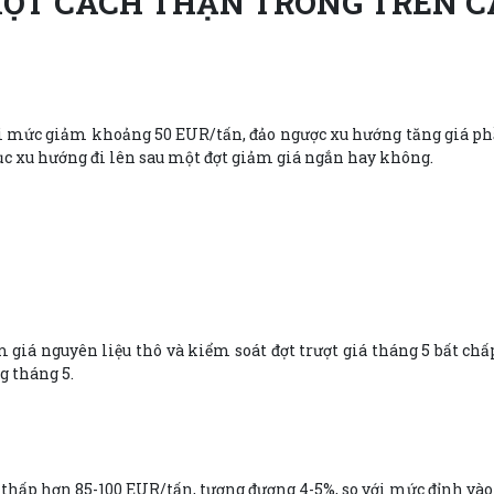
 MỘT CÁCH THẬN TRONG TRÊN C
với mức giảm khoảng 50 EUR/tấn, đảo ngược xu hướng tăng giá p
 tục xu hướng đi lên sau một đợt giảm giá ngắn hay không.
giá nguyên liệu thô và kiểm soát đợt trượt giá tháng 5 bất ch
g tháng 5.
á thấp hơn 85-100 EUR/tấn, tương đương 4-5%, so với mức đỉnh vào