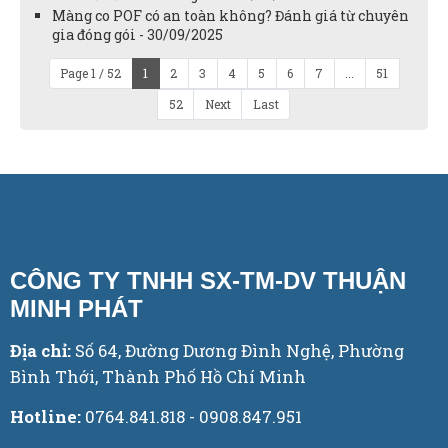
Màng co POF có an toàn không? Đánh giá từ chuyên
gia đóng gói - 30/09/2025
Page 1 / 52
1
2
3
4
5
6
7
...
51
52
Next
Last
CÔNG TY TNHH SX-TM-DV THUẬN
MINH PHÁT
Địa chỉ:
Số 64, Đường Dương Đình Nghệ, Phường
Bình Thới, Thành Phố Hồ Chí Minh
Hotline:
0764.841.818 - 0908.847.951