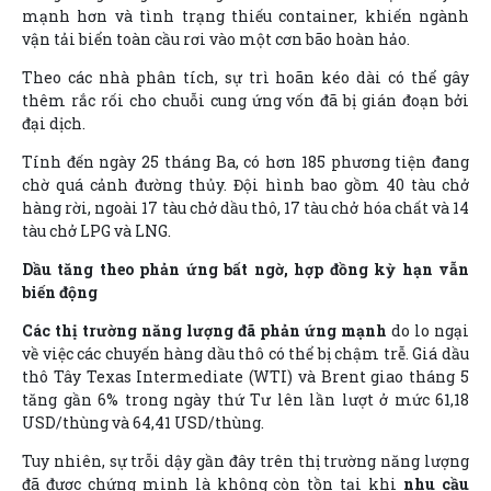
mạnh hơn và tình trạng thiếu container, khiến ngành
vận tải biển toàn cầu rơi vào một cơn bão hoàn hảo.
Theo các nhà phân tích, sự trì hoãn kéo dài có thể gây
thêm rắc rối cho chuỗi cung ứng vốn đã bị gián đoạn bởi
đại dịch.
Tính đến ngày 25 tháng Ba, có hơn 185 phương tiện đang
chờ quá cảnh đường thủy. Đội hình bao gồm 40 tàu chở
hàng rời, ngoài 17 tàu chở dầu thô, 17 tàu chở hóa chất và 14
tàu chở LPG và LNG.
Dầu tăng theo phản ứng bất ngờ, hợp đồng kỳ hạn vẫn
biến động
Các thị trường năng lượng đã phản ứng mạnh
do lo ngại
về việc các chuyến hàng dầu thô có thể bị chậm trễ. Giá dầu
thô Tây Texas Intermediate (WTI) và Brent giao tháng 5
tăng gần 6% trong ngày thứ Tư lên lần lượt ở mức 61,18
USD/thùng và 64,41 USD/thùng.
Tuy nhiên, sự trỗi dậy gần đây trên thị trường năng lượng
đã được chứng minh là không còn tồn tại khi
nhu cầu