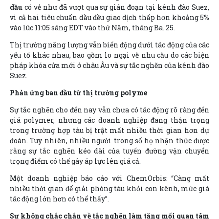
dầu
có vẻ như đã vượt qua sự gián đoạn tại kênh đào Suez,
vì cả hai tiêu chuẩn dầu đều giao dịch thấp hơn khoảng 5%
vào lúc 11:05 sáng EDT vào thứ Năm, tháng Ba. 25.
Thị trường năng lượng vẫn biến động dưới tác động của các
yếu tố khác nhau, bao gồm lo ngại về nhu cầu do các biện
pháp khóa cửa mới ở châu Âu và sự tắc nghẽn của kênh đào
Suez.
Phản ứng ban đầu từ thị trường polyme
Sự tắc nghẽn cho đến nay vẫn chưa có tác động rõ ràng đến
giá polymer, nhưng các doanh nghiệp đang thận trọng
trong trường hợp tàu bị trật mất nhiều thời gian hơn dự
đoán. Tuy nhiên, nhiều người trong số họ nhận thức được
rằng sự tắc nghẽn kéo dài của tuyến đường vận chuyển
trọng điểm có thể gây áp lực lên giá cả.
Một doanh nghiệp báo cáo với ChemOrbis: “Càng mất
nhiều thời gian để giải phóng tàu khỏi con kênh, mức giá
tác động lớn hơn có thể thấy”.
Sự không chắc chắn về tắc nghẽn làm tăng mối quan tâm