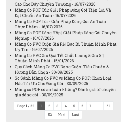
Cao Cho Dây Chuyền Tự Động - 16/07/2026
Màng Co POF Túi: Giải Pháp Đóng Gói Tiện Lợi Và
Đạt Chuẩn An Toàn - 16/07/2026
Màng Co POF Túi - Giải Pháp Đóng Gói An Toàn
Thực Phẩm - 16/07/2026
Màng Co POF Đóng Hộp | Giải Pháp Đóng Gói Chuyên
Nghiệp - 16/07/2026
Màng Co PVC Cuộn Giá Rẻ | Bao Bì Thuận Minh Phát
Uy Tín - 16/07/2026
Màng Co PVC Giỏ Quà Tết Chất Lượng & Giá Sỉ |
Thuận Minh Phát - 15/01/2026
Quy Cách Màng Co PVC Dạng Cuộn: Tiêu Chuẩn &
Hướng Dẫn Chọn - 30/09/2025
So Sánh Màng Co PVC vs Màng Co POF: Chọn Loại
Nào Tối Ưu Cho Đóng Gói - 30/09/2025
Màng co POF có an toàn không? Đánh giá từ chuyên
gia đóng gói - 30/09/2025
Page 1 / 52
1
2
3
4
5
6
7
...
51
52
Next
Last