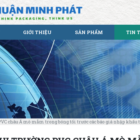
GIỚI THIỆU
SẢN PHẨM
TIN 
VC châu Á mò mẫm trong bóng tối trước các báo giá nhập khẩu t