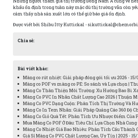
Những người tham gia thị trường Đông Nam Á cũng vẽ nên 
khẩu ổn định trong tuần này mặc dù thị trường vẫn còn yếu
cảm thấy nhà sản xuất lớn có thể giữ báo giá ổn định.
Được viết bởi Shibu Itty Kuttickal - sikuttickal@chemorb
Chia sẻ:
Bài viết khác:
Màng co rút nhiệt: Giải pháp đóng gói tối ưu 2026 - 15/
Màng co POF vs màng co PE: So sánh và Lựa chọn | Th
Màng Co Thân Thiện Môi Trường: Xu Hướng Bao Bì Xan
Màng Co PVC In Nhãn Chất Lượng Cao 2026 | Thuận Mi
Màng Co PVC Dạng Cuộn: Phân Tích Thị Trường Và Hư
Màng Co In Tem Nhãn: Giải Pháp Quảng Cáo 360 Độ C
Màng Co Giỏ Quà Tết: Phân Tích Ưu Nhược Điểm Của PV
Mua Màng Co POF Ở Đâu: Tiêu Chí Lựa Chọn Nhà Cung 
Màng Co Nhiệt Giá Bao Nhiêu: Phân Tích Cấu Thành G
Giá Sỉ Màng Co PVC Chất Lượng Cao, Uy Tín | 2025 - 15