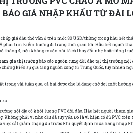
HỊ TRƯỜNG PVC CHÂU Á MÒ M
 BÁO GIÁ NHẬP KHẨU TỪ ĐÀI 
 chấp giá dầu thô vẫn ở trên mốc 80 USD/thùng trong hầu hết thán
Á phải tìm kiếm hướng đi trong thời gian tới. Hầu hết người tha
 bổ tháng 4, nếu không muốn nói là có thay đổi nhẹ hoặc tăng trưở
am gia thị trường báo cáo nguồn cung dồi dào tại thị trường nội 
 chứng kiến sự gia tăng nguồn cung từ Trung Quốc, tuy nhiên ng
t trong vài tuần qua, cả hai được cho là đang chờ đợi một hướng đ
h xa
trường nội địa có khối lượng PVC dồi dào. Hầu hết người tham gia
 Không phải vì nhu cầu đã suy yếu. Đó là vì hiện có đủ PVC trên 
váo việc cắt giảm thặng dư trước khi quyết định mua hàng nhập kh