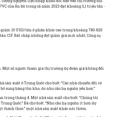
 lượng nguyên liệu nhập khẩu dồi dào vào thị trường nội
VC của Ấn Độ trong cả năm 2023 đạt khoảng 3,1 triệu tấn -
c giảm 10 USD/tấn ở phân khúc cao trong khoảng 780-820
tấn CIF. Bất chấp những đợt giảm giá mới nhất, Công cụ
. Một số người tham gia thị trường dự đoán giá không đổi
hà sản xuất ở Trung Quốc cho biết: “Các nhà chuyển đổi có
 bổ sung hàng tồn kho, do nhu cầu hạ nguồn yếu hơn.”
n trong tháng 4. Một nhà sản xuất cho biết: “Chúng tôi
Trung Quốc.” Bà cho biết: “Nhu cầu hạ nguồn ít hơn dự
ột thách thức.” một nhà sản xuất khác nói thêm.