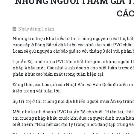
NHỮNG NGƯỜI THAM GIA T
CÁC
Ngày đăng: 1 năm
Những tín hiệu khó hiểu từ thị trường nguyên liệu thô, bất
cung cấp ở Đông Bắc Á đã khiến các nhà sản xuất PVC châu 
Loan sẽ giữ nguyên các báo giá so với tháng 3 đối với phân
Tại Ấn Độ, nước mua PVC lớn nhất thế giới, những người th
nhập khẩu mới. Các nhà kinh doanh cho biết tuần trước đó
phân khúc cao biến mất trong tuần hiện tại.
Đồng thời, các báo giá của Nhật Bản và Hàn Quốc đã biến mấ
kiến trong vài tuần tới.
Sự trì trệ ở thị trường nội địa khiến người mua Ấn Độ trán
Một nhà kinh doanh PVC tại Ấn Độ cho biết: “Hiện tại, thị 
thị trường nhập khẩu trước khi đưa ra quyết định mua hàng.
biết thêm: “Hầu hết các đại lý trong nước đang tập trung 