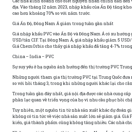
Các nhà kinh doanh cho biết nguyên nhân chính dẫn đến vi
địa. Vào tháng 12 năm 2023, nhập khẩu của Ấn Độ tăng kho
cao hơn khoảng 70% so với năm trước.
Giá Ấn Độ, Đông Nam Á giảm trong tuần gần nhất
Giá nhập khẩu PVC vào Ấn Độ và Đông Nam Á có xu hướng g
USD/tấn CIF. Tại Đông Nam Á, giá nhập khẩu giảm 5 USD/t
Giá ChemOrbis cho thấy giá nhập khẩu đã tăng 4-7% trong
China – India – PVC
Sự suy yếu ở hạ nguồn ảnh hưởng đến thị trường PVC Trun
Những người tham gia thị trường PVC tại Trung Quốc đưa ra
so với hồi tháng 3, trong khi những người khác lại cho rằ
Trong tuần gần đây nhất, giá nội địa được các nhà cung cấp
phần lạc quan về triển vọng của họ vì nhu cầu phục hồi ch
Tuy nhiên, một nguồn tin từ nhà sản xuất khác dự đoán giá 
không có tin tức về việc nhà sản xuất lớn sẽ giảm giá. Giá
kiến, giá thành phẩm cũng không tăng nhiều. Các nhà chuy