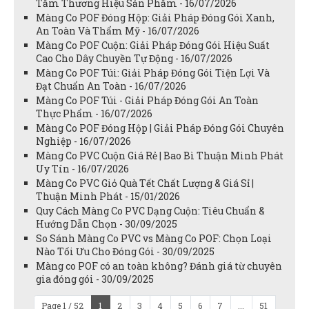
Tầm Thương Hiệu Sản Phẩm - 16/07/2026
Màng Co POF Đóng Hộp: Giải Pháp Đóng Gói Xanh,
An Toàn Và Thẩm Mỹ - 16/07/2026
Màng Co POF Cuộn: Giải Pháp Đóng Gói Hiệu Suất
Cao Cho Dây Chuyền Tự Động - 16/07/2026
Màng Co POF Túi: Giải Pháp Đóng Gói Tiện Lợi Và
Đạt Chuẩn An Toàn - 16/07/2026
Màng Co POF Túi - Giải Pháp Đóng Gói An Toàn
Thực Phẩm - 16/07/2026
Màng Co POF Đóng Hộp | Giải Pháp Đóng Gói Chuyên
Nghiệp - 16/07/2026
Màng Co PVC Cuộn Giá Rẻ | Bao Bì Thuận Minh Phát
Uy Tín - 16/07/2026
Màng Co PVC Giỏ Quà Tết Chất Lượng & Giá Sỉ |
Thuận Minh Phát - 15/01/2026
Quy Cách Màng Co PVC Dạng Cuộn: Tiêu Chuẩn &
Hướng Dẫn Chọn - 30/09/2025
So Sánh Màng Co PVC vs Màng Co POF: Chọn Loại
Nào Tối Ưu Cho Đóng Gói - 30/09/2025
Màng co POF có an toàn không? Đánh giá từ chuyên
gia đóng gói - 30/09/2025
Page 1 / 52
1
2
3
4
5
6
7
...
51