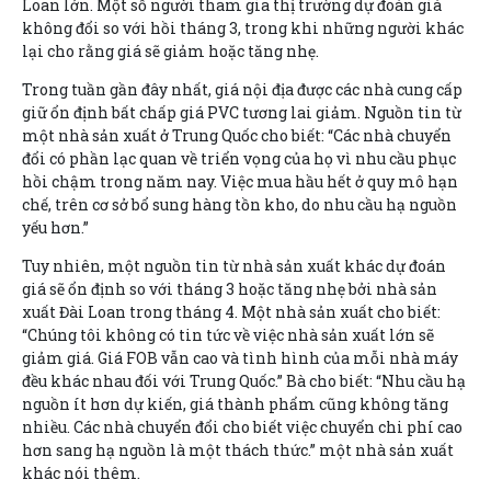
Loan lớn. Một số người tham gia thị trường dự đoán giá
không đổi so với hồi tháng 3, trong khi những người khác
lại cho rằng giá sẽ giảm hoặc tăng nhẹ.
Trong tuần gần đây nhất, giá nội địa được các nhà cung cấp
giữ ổn định bất chấp giá PVC tương lai giảm. Nguồn tin từ
một nhà sản xuất ở Trung Quốc cho biết: “Các nhà chuyển
đổi có phần lạc quan về triển vọng của họ vì nhu cầu phục
hồi chậm trong năm nay. Việc mua hầu hết ở quy mô hạn
chế, trên cơ sở bổ sung hàng tồn kho, do nhu cầu hạ nguồn
yếu hơn.”
Tuy nhiên, một nguồn tin từ nhà sản xuất khác dự đoán
giá sẽ ổn định so với tháng 3 hoặc tăng nhẹ bởi nhà sản
xuất Đài Loan trong tháng 4. Một nhà sản xuất cho biết:
“Chúng tôi không có tin tức về việc nhà sản xuất lớn sẽ
giảm giá. Giá FOB vẫn cao và tình hình của mỗi nhà máy
đều khác nhau đối với Trung Quốc.” Bà cho biết: “Nhu cầu hạ
nguồn ít hơn dự kiến, giá thành phẩm cũng không tăng
nhiều. Các nhà chuyển đổi cho biết việc chuyển chi phí cao
hơn sang hạ nguồn là một thách thức.” một nhà sản xuất
khác nói thêm.