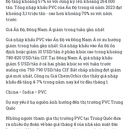
Độ tăng khoảng 57% so với cùng kỳ lên khoảng 264.000
tấn. Tổng nhập khẩu PVC của Ấn Độ trong cả năm 2023 đạt
khoảng 3,1 triệu tấn - cao hơn khoảng 70% so với năm
trước.
Giá Ấn Độ, Đông Nam Á giảm trong tuần gần nhất
Giá nhập khẩu PVC vào Ấn Độ và Đông Nam Á có xu hướng
giảm trong tuần gần nhất. Giá nhập khẩu vào Ấn Độ ổn
định hoặc giảm 10 USD/tấn ở phân khúc cao trong khoảng
780-820 USD/tấn CIF. Tại Đông Nam Á, giá nhập khẩu
giảm 5 USD/tấn ở cả hai phân khúc so với tuần trước
xuống còn 750-790 USD/tấn CIF. Bất chấp những đợt giảm
giá mới nhất, Công cụ Giá ChemOrbis cho thấy giá nhập
khẩu đã tăng 4-7% trong năm nay kể từ đầu tháng 1.
China – India – PVC
Sự suy yếu ở hạ nguồn ảnh hưởng đến thị trường PVC Trung
Quốc
Những người tham gia thị trường PVC tại Trung Quốc đưa
ra nhiều dự đoán về báo giá tháng 4 của nhà sản xuất Đài