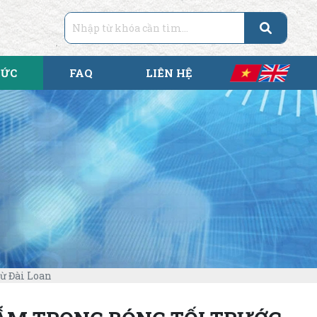
TỨC
FAQ
LIÊN HỆ
ừ Đài Loan