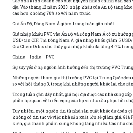
Các nhà kinh doanh cho biết nguyên nhân chính dẫn đến vi
địa. Vào tháng 12 năm 2023, nhập khẩu của Ấn Độ tăng kho
cao hơn khoảng 70% so với năm trước.
Giá Ấn Độ, Đông Nam Á giảm trong tuần gần nhất
Giá nhập khẩu PVC vào Ấn Độ và Đông Nam Á có xu hướng g
USD/tấn CIF. Tại Đông Nam Á, giá nhập khẩu giảm 5 USD/t
Giá ChemOrbis cho thấy giá nhập khẩu đã tăng 4-7% trong
China – India – PVC
Sự suy yếu ở hạ nguồn ảnh hưởng đến thị trường PVC Trun
Những người tham gia thị trường PVC tại Trung Quốc đưa ra
so với hồi tháng 3, trong khi những người khác lại cho rằ
Trong tuần gần đây nhất, giá nội địa được các nhà cung cấp
phần lạc quan về triển vọng của họ vì nhu cầu phục hồi ch
Tuy nhiên, một nguồn tin từ nhà sản xuất khác dự đoán giá 
không có tin tức về việc nhà sản xuất lớn sẽ giảm giá. Giá
kiến, giá thành phẩm cũng không tăng nhiều. Các nhà chuy