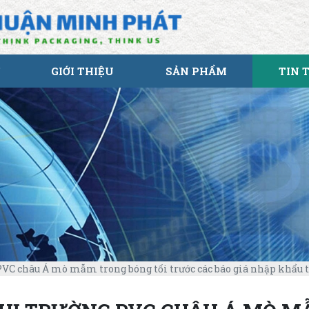
GIỚI THIỆU
SẢN PHẨM
TIN 
VC châu Á mò mẫm trong bóng tối trước các báo giá nhập khẩu t