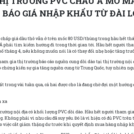
HỊ TRƯỜNG PVC CHÂU Á MÒ M
 BÁO GIÁ NHẬP KHẨU TỪ ĐÀI 
 chấp giá dầu thô vẫn ở trên mốc 80 USD/thùng trong hầu hết thán
Á phải tìm kiếm hướng đi trong thời gian tới. Hầu hết người tha
 bổ tháng 4, nếu không muốn nói là có thay đổi nhẹ hoặc tăng trưở
am gia thị trường báo cáo nguồn cung dồi dào tại thị trường nội 
 chứng kiến sự gia tăng nguồn cung từ Trung Quốc, tuy nhiên ng
t trong vài tuần qua, cả hai được cho là đang chờ đợi một hướng đ
h xa
trường nội địa có khối lượng PVC dồi dào. Hầu hết người tham gia
 Không phải vì nhu cầu đã suy yếu. Đó là vì hiện có đủ PVC trên 
váo việc cắt giảm thặng dư trước khi quyết định mua hàng nhập kh