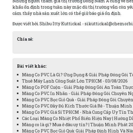
Những người tham gia thị trường Đông Nam Á cũng vẽ nên 
khẩu ổn định trong tuần này mặc dù thị trường vẫn còn yếu
cảm thấy nhà sản xuất lớn có thể giữ báo giá ổn định.
Được viết bởi Shibu Itty Kuttickal - sikuttickal@chemorb
Chia sẻ:
Bài viết khác:
Màng Co PVC Là Gì? Ứng Dụng & Giải Pháp Đóng Gói Tố
Thuê Máy Lạnh Công Suất Lớn TPHCM - 03/08/2026
Màng Co POF Cuộn - Giải Pháp Đóng Gói An Toàn Thực
Màng Co PVC In Nhãn - Giải Pháp Đóng Gói Chuyên Ng
Màng Co PVC Bọc Giỏ Quà - Giải Pháp Đóng Gói Chuyên
Màng Co PVC Đầy Đủ Kích Thước Giá Rẻ - Thuận Minh 
Màng Co PVC Giá Sỉ TPHCM - Nhà Cung Cấp Uy Tín Th
Các Loại Màng Co Nhiệt Phổ Biến Hiện Nay | Hướng Dẫ
Màng co là gì? Mua ở đâu uy tín? | Thuận Minh Phát 20
Màng Co PVC Bọc Giỏ Quà: Giải Pháp Định Hình Và Nâ