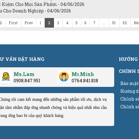
ết Kiệm Cho Mọi Sản Phẩm - 04/06/2026
u Cho Doanh Nghiệp - 04/06/2026
52
First
Prev
1
2
3
4
5
6
7
...
51
52
Ne
Ư VẤN ĐẶT HÀNG
HƯỚNG 
CHÍNH 
Ms.Lam
Mr.Minh
0908.847.951
0764.841.818
Bảo mật
Hướng d
Chính s
Chúng tôi cam kết mang đến những sản phẩm tối ưu, dịch vụ
Chính sá
tận tâm nhằm đáp ứng nhanh chóng và hiệu quả nhất nhu cầu
cung ứng bao bì của quý khách hàng.