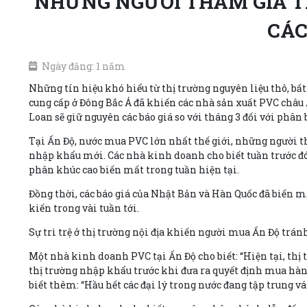
NHỮNG NGƯỜI THAM GIA T
CÁC
Ngày đăng: 1 năm
Những tín hiệu khó hiểu từ thị trường nguyên liệu thô, bất
cung cấp ở Đông Bắc Á đã khiến các nhà sản xuất PVC châu 
Loan sẽ giữ nguyên các báo giá so với tháng 3 đối với phân
Tại Ấn Độ, nước mua PVC lớn nhất thế giới, những người th
nhập khẩu mới. Các nhà kinh doanh cho biết tuần trước đó
phân khúc cao biến mất trong tuần hiện tại.
Đồng thời, các báo giá của Nhật Bản và Hàn Quốc đã biến mấ
kiến trong vài tuần tới.
Sự trì trệ ở thị trường nội địa khiến người mua Ấn Độ trán
Một nhà kinh doanh PVC tại Ấn Độ cho biết: “Hiện tại, thị 
thị trường nhập khẩu trước khi đưa ra quyết định mua hàng.
biết thêm: “Hầu hết các đại lý trong nước đang tập trung 