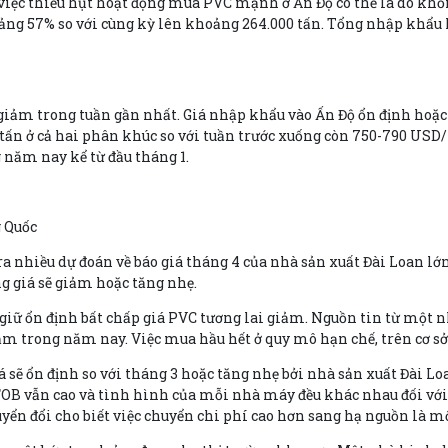
ệc thiếu hụt hoạt động mua PVC mạnh ở Ấn Độ có thể là do khối
ảng 57% so với cùng kỳ lên khoảng 264.000 tấn. Tổng nhập khẩu P
iảm trong tuần gần nhất. Giá nhập khẩu vào Ấn Độ ổn định hoặ
ấn ở cả hai phân khúc so với tuần trước xuống còn 750-790 USD/
 năm nay kể từ đầu tháng 1.
g Quốc
 nhiều dự đoán về báo giá tháng 4 của nhà sản xuất Đài Loan lớn
ng giá sẽ giảm hoặc tăng nhẹ.
 giữ ổn định bất chấp giá PVC tương lai giảm. Nguồn tin từ một n
ậm trong năm nay. Việc mua hầu hết ở quy mô hạn chế, trên cơ sở
sẽ ổn định so với tháng 3 hoặc tăng nhẹ bởi nhà sản xuất Đài Loa
 FOB vẫn cao và tình hình của mỗi nhà máy đều khác nhau đối với 
ển đổi cho biết việc chuyển chi phí cao hơn sang hạ nguồn là m