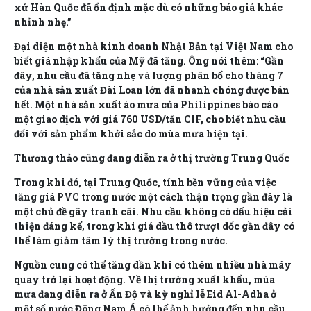
xứ Hàn Quốc đã ổn định mặc dù có những báo giá khác
nhỉnh nhẹ.”
Đại diện một nhà kinh doanh Nhật Bản tại Việt Nam cho
biết giá nhập khẩu của Mỹ đã tăng. Ông nói thêm: “Gần
đây, nhu cầu đã tăng nhẹ và lượng phân bổ cho tháng 7
của nhà sản xuất Đài Loan lớn đã nhanh chóng được bán
hết. Một nhà sản xuất áo mưa của Philippines báo cáo
một giao dịch với giá 760 USD/tấn CIF, cho biết nhu cầu
đối với sản phẩm khởi sắc do mùa mưa hiện tại.
Thương thảo cũng đang diễn ra ở thị trường Trung Quốc
Trong khi đó, tại Trung Quốc, tính bền vững của việc
tăng giá PVC trong nước một cách thận trọng gần đây là
một chủ đề gây tranh cãi. Nhu cầu không có dấu hiệu cải
thiện đáng kể, trong khi giá dầu thô trượt dốc gần đây có
thể làm giảm tâm lý thị trường trong nước.
Nguồn cung có thể tăng dần khi có thêm nhiều nhà máy
quay trở lại hoạt động. Về thị trường xuất khẩu, mùa
mưa đang diễn ra ở Ấn Độ và kỳ nghỉ lễ Eid Al-Adha ở
một số nước Đông Nam Á có thể ảnh hưởng đến nhu cầu.