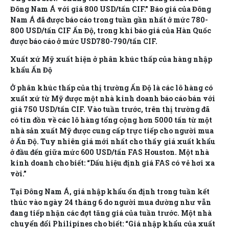
Đông Nam Á với giá 800 USD/tấn CIF.” Báo giá của Đông
Nam Á đã được báo cáo trong tuần gần nhất ở mức 780-
800 USD/tấn CIF Ấn Độ, trong khi báo giá của Hàn Quốc
được báo cáo ở mức USD780-790/tấn CIF.
Xuất xứ Mỹ xuất hiện ở phân khúc thấp của hàng nhập
khẩu Ấn Độ
Ở phân khúc thấp của thị trường Ấn Độ là các lô hàng có
xuất xứ từ Mỹ được một nhà kinh doanh báo cáo bán với
giá 750 USD/tấn CIF. Vào tuần trước, trên thị trường đã
có tin đồn về các lô hàng tổng cộng hơn 5000 tấn từ một
nhà sản xuất Mỹ được cung cấp trực tiếp cho người mua
ở Ấn Độ. Tuy nhiên giá mới nhất cho thấy giá xuất khẩu
ở đầu đến giữa mức 600 USD/tấn FAS Houston. Một nhà
kinh doanh cho biết: “Dấu hiệu định giá FAS có vẻ hơi xa
vời.”
Tại Đông Nam Á, giá nhập khẩu ổn định trong tuần kết
thúc vào ngày 24 tháng 6 do người mua dường như vẫn
đang tiếp nhận các đợt tăng giá của tuần trước. Một nhà
chuyển đổi Philipines cho biết: “Giá nhập khẩu của xuất