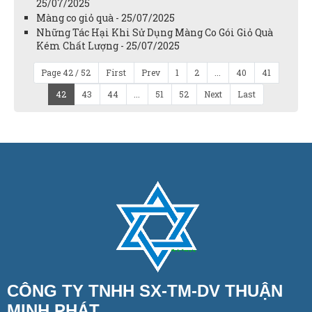
25/07/2025
Màng co giỏ quà - 25/07/2025
Những Tác Hại Khi Sử Dụng Màng Co Gói Giỏ Quà
Kém Chất Lượng - 25/07/2025
Page 42 / 52
First
Prev
1
2
...
40
41
42
43
44
...
51
52
Next
Last
CÔNG TY TNHH SX-TM-DV THUẬN
MINH PHÁT