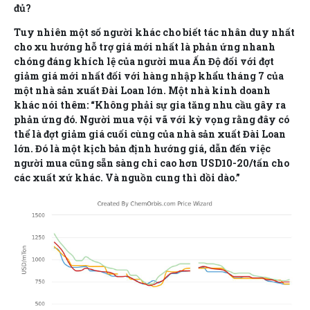
đủ?
Tuy nhiên một số người khác cho biết tác nhân duy nhất
cho xu hướng hỗ trợ giá mới nhất là phản ứng nhanh
chóng đáng khích lệ của người mua Ấn Độ đối với đợt
giảm giá mới nhất đối với hàng nhập khẩu tháng 7 của
một nhà sản xuất Đài Loan lớn. Một nhà kinh doanh
khác nói thêm: “Không phải sự gia tăng nhu cầu gây ra
phản ứng đó. Người mua vội vã với kỳ vọng rằng đây có
thể là đợt giảm giá cuối cùng của nhà sản xuất Đài Loan
lớn. Đó là một kịch bản định hướng giá, dẫn đến việc
người mua cũng sẵn sàng chi cao hơn USD10-20/tấn cho
các xuất xứ khác. Và nguồn cung thì dồi dào.”