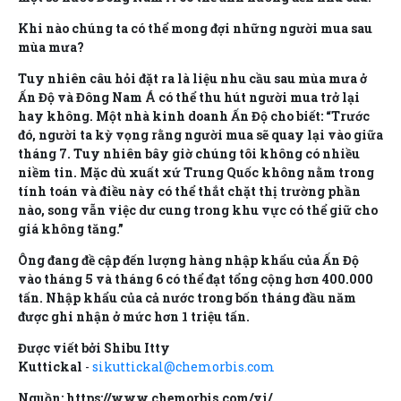
Khi nào chúng ta có thể mong đợi những người mua sau
mùa mưa?
Tuy nhiên câu hỏi đặt ra là liệu nhu cầu sau mùa mưa ở
Ấn Độ và Đông Nam Á có thể thu hút người mua trở lại
hay không. Một nhà kinh doanh Ấn Độ cho biết: “Trước
đó, người ta kỳ vọng rằng người mua sẽ quay lại vào giữa
tháng 7. Tuy nhiên bây giờ chúng tôi không có nhiều
niềm tin. Mặc dù xuất xứ Trung Quốc không nằm trong
tính toán và điều này có thể thắt chặt thị trường phần
nào, song vẫn việc dư cung trong khu vực có thể giữ cho
giá không tăng.”
Ông đang đề cập đến lượng hàng nhập khẩu của Ấn Độ
vào tháng 5 và tháng 6 có thể đạt tổng cộng hơn 400.000
tấn. Nhập khẩu của cả nước trong bốn tháng đầu năm
được ghi nhận ở mức hơn 1 triệu tấn.
Được viết bởi Shibu Itty
Kuttickal
-
sikuttickal@chemorbis.com
Nguồn: https://www.chemorbis.com/vi/