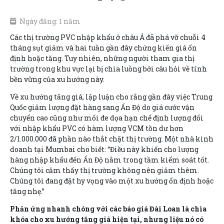
Ngày đăng: 1 năm
Các thị trường PVC nhập khẩu ở châu Á đã phá vỡ chuỗi 4
tháng sụt giảm và hai tuần gần đây chứng kiến giá ổn
định hoặc tăng. Tuy nhiên, những người tham gia thị
trường trong khu vực lại bị chia luồng bởi câu hỏi về tính
bền vững của xu hướng này.
Về xu hướng tăng giá, lập luận cho rằng gần đây việc Trung
Quốc giảm lượng đặt hàng sang Ấn Độ do giá cước vận
chuyển cao cũng như mối đe dọa hạn chế định lượng đối
với nhập khẩu PVC có hàm lượng VCM tồn dư hơn
2/1.000.000 đã phần nào thắt chặt thị trường. Một nhà kinh
doanh tại Mumbai cho biết: “Điều này khiến cho lượng
hàng nhập khẩu đến Ấn Độ nằm trong tầm kiểm soát tốt.
Chúng tôi cảm thấy thị trường không nên giảm thêm.
Chúng tôi đang đặt hy vọng vào một xu hướng ổn định hoặc
tăng nhẹ.”
Phản ứng nhanh chóng với các báo giá Đài Loan là chìa
khóa cho xu hướng tăng giá hiện tại, nhưng liệu nó có