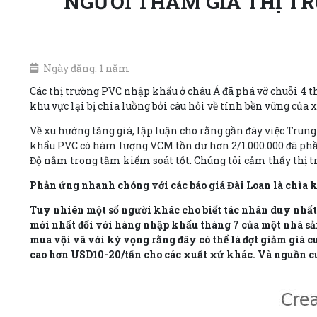
NGƯỜI THAM GIA THỊ T
Ngày đăng: 1 năm
Các thị trường PVC nhập khẩu ở châu Á đã phá vỡ chuỗi 4 
khu vực lại bị chia luồng bởi câu hỏi về tính bền vững của 
Về xu hướng tăng giá, lập luận cho rằng gần đây việc Trun
khẩu PVC có hàm lượng VCM tồn dư hơn 2/1.000.000 đã phầ
Độ nằm trong tầm kiểm soát tốt. Chúng tôi cảm thấy thị 
Phản ứng nhanh chóng với các báo giá Đài Loan là chìa k
Tuy nhiên một số người khác cho biết tác nhân duy nhất
mới nhất đối với hàng nhập khẩu tháng 7 của một nhà sả
mua vội vã với kỳ vọng rằng đây có thể là đợt giảm giá c
cao hơn USD10-20/tấn cho các xuất xứ khác. Và nguồn cu