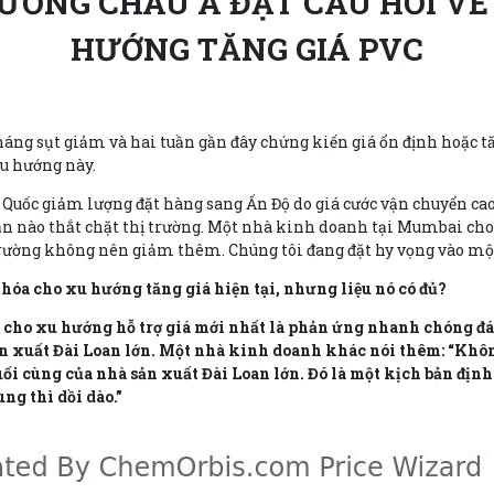
RƯỜNG CHÂU Á ĐẶT CÂU HỎI VỀ
HƯỚNG TĂNG GIÁ PVC
tháng sụt giảm và hai tuần gần đây chứng kiến giá ổn định hoặc 
xu hướng này.
g Quốc giảm lượng đặt hàng sang Ấn Độ do giá cước vận chuyển c
n nào thắt chặt thị trường. Một nhà kinh doanh tại Mumbai cho
trường không nên giảm thêm. Chúng tôi đang đặt hy vọng vào một
hóa cho xu hướng tăng giá hiện tại, nhưng liệu nó có đủ?
 cho xu hướng hỗ trợ giá mới nhất là phản ứng nhanh chóng đán
n xuất Đài Loan lớn. Một nhà kinh doanh khác nói thêm: “Khôn
uối cùng của nhà sản xuất Đài Loan lớn. Đó là một kịch bản địn
ng thì dồi dào.”