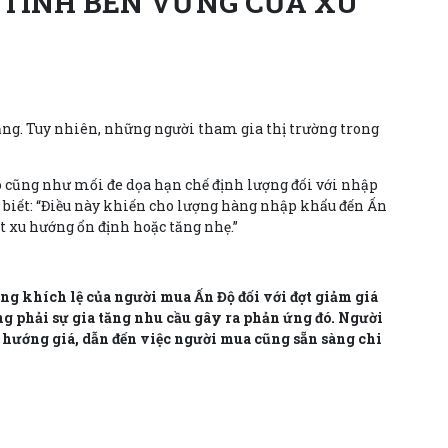
 TÍNH BỀN VỮNG CỦA XU
tăng. Tuy nhiên, những người tham gia thị trường trong
ao cũng như mối đe dọa hạn chế định lượng đối với nhập
 biết: “Điều này khiến cho lượng hàng nhập khẩu đến Ấn
 xu hướng ổn định hoặc tăng nhẹ.”
g khích lệ của người mua Ấn Độ đối với đợt giảm giá
g phải sự gia tăng nhu cầu gây ra phản ứng đó. Người
h hướng giá, dẫn đến việc người mua cũng sẵn sàng chi