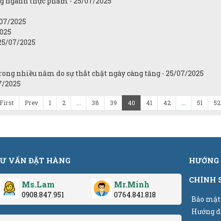
ong ngành thực phẩm - 25/07/2025
07/2025
2025
- 25/07/2025
rong nhiều năm do sự thắt chặt ngày càng tăng - 25/07/2025
7/2025
First
Prev
1
2
...
38
39
40
41
42
...
51
52
Ư VẤN ĐẶT HÀNG
HƯỚNG 
CHÍNH 
Ms.Lam
Mr.Minh
0908.847.951
0764.841.818
Bảo mật
Hướng d