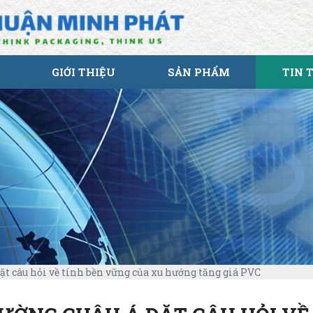
GIỚI THIỆU
SẢN PHẨM
TIN 
ặt câu hỏi về tính bền vững của xu hướng tăng giá PVC