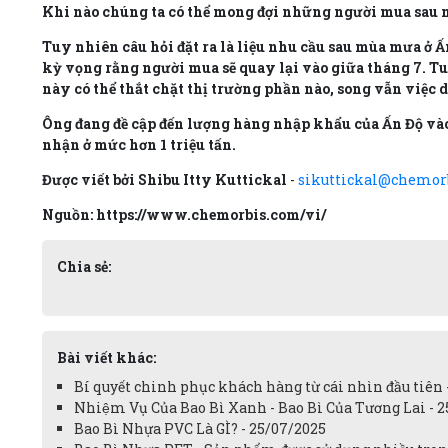
Khi nào chúng ta có thể mong đợi những người mua sau
Tuy nhiên câu hỏi đặt ra là liệu nhu cầu sau mùa mưa ở 
kỳ vọng rằng người mua sẽ quay lại vào giữa tháng 7. T
này có thể thắt chặt thị trường phần nào, song vẫn việc 
Ông đang đề cập đến lượng hàng nhập khẩu của Ấn Độ vào
nhận ở mức hơn 1 triệu tấn.
Được viết bởi Shibu Itty Kuttickal
-
sikuttickal@chemor
Nguồn: https://www.chemorbis.com/vi/
Chia sẻ:
Bài viết khác:
Bí quyết chinh phục khách hàng từ cái nhìn đầu tiê
Nhiệm Vụ Của Bao Bì Xanh - Bao Bì Của Tương Lai - 
Bao Bì Nhựa PVC Là GÌ? - 25/07/2025