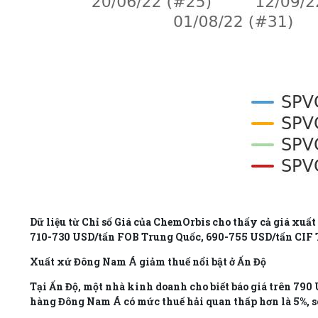
Dữ liệu từ Chỉ số Giá của ChemOrbis cho thấy cả giá xuấ
710-730 USD/tấn FOB Trung Quốc, 690-755 USD/tấn CIF 
Xuất xứ Đông Nam Á giảm thuế nổi bật ở Ấn Độ
Tại Ấn Độ, một nhà kinh doanh cho biết báo giá trên 790 
hàng Đông Nam Á có mức thuế hải quan thấp hơn là 5%, s