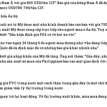
g Nam Á với giá 800 USD/tấn CIF.” Báo giá của Đông Nam Á đã 
 ở mức USD780-790/tấn CIF.
khẩu Ấn Độ
xuất xứ từ Mỹ được một nhà kinh doanh báo cáo bán với giá 750 
n xuất Mỹ được cung cấp trực tiếp cho người mua ở Ấn Độ. Tuy 
t: “Dấu hiệu định giá FAS có vẻ hơi xa vời.”
húc vào ngày 24 tháng 6 do người mua dường như vẫn đang tiếp
 Quốc đã ổn định mặc dù có những báo giá khác nhỉnh nhẹ.”
iết giá nhập khẩu của Mỹ đã tăng. Ông nói thêm: “Gần đây, nhu
nhà sản xuất áo mưa của Philippines báo cáo một giao dịch với 
ng giá PVC trong nước một cách thận trọng gần đây là một chủ đ
làm giảm tâm lý thị trường trong nước.
ay trở lại hoạt động. Về thị trường xuất khẩu, mùa mưa đang d