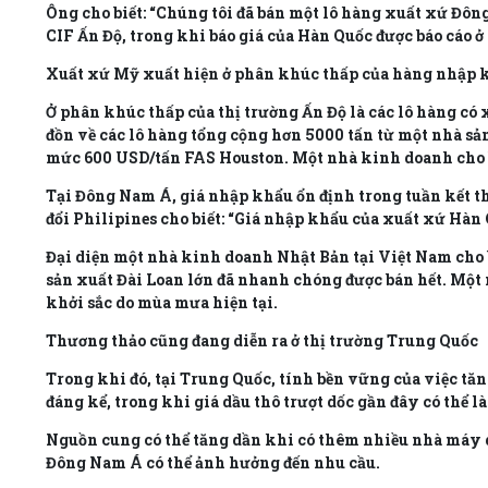
Ông cho biết: “Chúng tôi đã bán một lô hàng xuất xứ Đôn
CIF Ấn Độ, trong khi báo giá của Hàn Quốc được báo cáo
Xuất xứ Mỹ xuất hiện ở phân khúc thấp của hàng nhập 
Ở phân khúc thấp của thị trường Ấn Độ là các lô hàng có 
đồn về các lô hàng tổng cộng hơn 5000 tấn từ một nhà sả
mức 600 USD/tấn FAS Houston. Một nhà kinh doanh cho biế
Tại Đông Nam Á, giá nhập khẩu ổn định trong tuần kết t
đổi Philipines cho biết: “Giá nhập khẩu của xuất xứ Hàn
Đại diện một nhà kinh doanh Nhật Bản tại Việt Nam cho b
sản xuất Đài Loan lớn đã nhanh chóng được bán hết. Một 
khởi sắc do mùa mưa hiện tại.
Thương thảo cũng đang diễn ra ở thị trường Trung Quốc
Trong khi đó, tại Trung Quốc, tính bền vững của việc tă
đáng kể, trong khi giá dầu thô trượt dốc gần đây có thể 
Nguồn cung có thể tăng dần khi có thêm nhiều nhà máy qu
Đông Nam Á có thể ảnh hưởng đến nhu cầu.