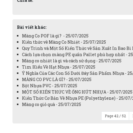
Chia sẻ:
Bài viết khác:
Màng Co POF là gì? - 25/07/2025
Kiến thức về Màng Co Nhiệt - 25/07/2025
Quy Trình và Một Số Kiến Thức về Sản Xuất In Bao B
Cách lựa chọn màng PE quấn Pallet phù hợp nhất - 2
Màng co nhiệt là gì và cách sử dụng - 25/07/2025
Tìm Hiểu Về Hạt Nhựa - 25/07/2025
Ý Nghĩa Của Các Con Số Dưới Đáy Sản Phẩm Nhựa - 2
MÀNG CO PVC LÀ GÌ? - 25/07/2025
Bột Nhựa PVC - 25/07/2025
MỘT SỐ KIẾN THỨC VỀ ỐNG HÚT NHỰA - 25/07/2025
Kiến Thức Cơ Bản Về Nhựa PE (Polyethylene) - 25/07/
Màng co giỏ quà - 25/07/2025
Page 42 / 52