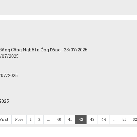
ì Bằng Công Nghệ In Ống Đồng - 25/07/2025
5/07/2025
5/07/2025
2025
First
Prev
1
2
...
40
41
42
43
44
...
51
52