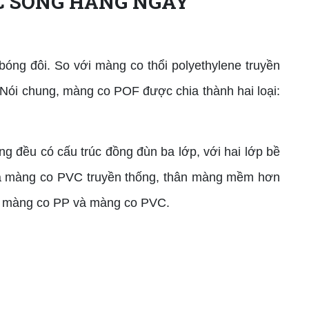
C SỐNG HẰNG NGÀY
g đôi. So với màng co thổi polyethylene truyền
 Nói chung, màng co POF được chia thành hai loại:
 đều có cấu trúc đồng đùn ba lớp, với hai lớp bề
P và màng co PVC truyền thống, thân màng mềm hơn
ờng màng co PP và màng co PVC.