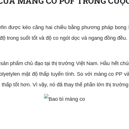
CỦA MÀNG CO POF TRONG CUỘ
 được kéo căng hai chiều bằng phương pháp bong bón
 độ trong suốt tốt và độ co ngót dọc và ngang đồng đều.
 phẩm chủ đạo tại thị trường Việt Nam. Hầu hết chúng
polyetylen mật độ thấp tuyến tính. So với màng co P
 thấp tốt hơn. Vì vậy, nó đã thay thế phần lớn thị trư