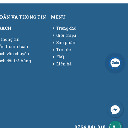
DẪN VÀ THÔNG TIN
MENU
SÁCH
Trang chủ
Giới thiệu
 thông tin
Sản phẩm
ẫn thanh toán
Tin tức
ách vận chuyển
FAQ
ch đổi trả hàng
Liên hệ
0764 841 818