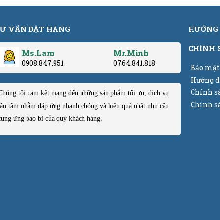
Ư VẤN ĐẶT HÀNG
HƯỚNG 
CHÍNH 
Ms.Lam
Mr.Minh
0908.847.951
0764.841.818
Bảo mật
Hướng d
Chính s
Chúng tôi cam kết mang đến những sản phẩm tối ưu, dịch vụ
Chính sá
tận tâm nhằm đáp ứng nhanh chóng và hiệu quả nhất nhu cầu
cung ứng bao bì của quý khách hàng.