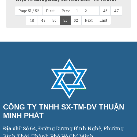
Page 51 / 52
First
Prev
1
2
...
46
47
48
49
50
51
52
Next
Last
CÔNG TY TNHH SX-TM-DV THUẬN
MINH PHÁT
Địa chỉ:
Số 64, Đường Dương Đình Nghệ, Phường
Bình Thới, Thành Phố Hồ Chí Minh