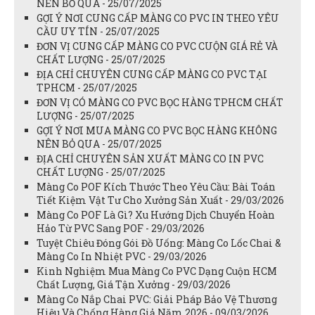
NÊN BỎ QUA - 25/07/2025
GỢI Ý NƠI CUNG CẤP MÀNG CO PVC IN THEO YÊU
CẦU UY TÍN - 25/07/2025
ĐƠN VỊ CUNG CẤP MÀNG CO PVC CUỘN GIÁ RẺ VÀ
CHẤT LƯỢNG - 25/07/2025
ĐỊA CHỈ CHUYÊN CUNG CẤP MÀNG CO PVC TẠI
TPHCM - 25/07/2025
ĐƠN VỊ CÓ MÀNG CO PVC BỌC HÀNG TPHCM CHẤT
LƯỢNG - 25/07/2025
GỢI Ý NƠI MUA MÀNG CO PVC BỌC HÀNG KHÔNG
NÊN BỎ QUA - 25/07/2025
ĐỊA CHỈ CHUYÊN SẢN XUẤT MÀNG CO IN PVC
CHẤT LƯỢNG - 25/07/2025
Màng Co POF Kích Thước Theo Yêu Cầu: Bài Toán
Tiết Kiệm Vật Tư Cho Xưởng Sản Xuất - 29/03/2026
Màng Co POF Là Gì? Xu Hướng Dịch Chuyển Hoàn
Hảo Từ PVC Sang POF - 29/03/2026
Tuyệt Chiêu Đóng Gói Đồ Uống: Màng Co Lốc Chai &
Màng Co In Nhiệt PVC - 29/03/2026
Kinh Nghiệm Mua Màng Co PVC Dạng Cuộn HCM
Chất Lượng, Giá Tận Xưởng - 29/03/2026
Màng Co Nắp Chai PVC: Giải Pháp Bảo Vệ Thương
Hiệu Và Chống Hàng Giả Năm 2026 - 09/03/2026