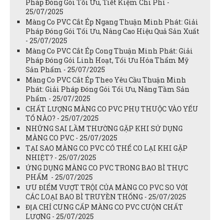
Pháp Đóng Gói Tối Ưu, Tiết Kiệm Chi Phí -
25/07/2025
Màng Co PVC Cắt Ép Ngang Thuận Minh Phát: Giải
Pháp Đóng Gói Tối Ưu, Nâng Cao Hiệu Quả Sản Xuất
- 25/07/2025
Màng Co PVC Cắt Ép Cong Thuận Minh Phát: Giải
Pháp Đóng Gói Linh Hoạt, Tối Ưu Hóa Thẩm Mỹ
Sản Phẩm - 25/07/2025
Màng Co PVC Cắt Ép Theo Yêu Cầu Thuận Minh
Phát: Giải Pháp Đóng Gói Tối Ưu, Nâng Tầm Sản
Phẩm - 25/07/2025
CHẤT LƯỢNG MÀNG CO PVC PHỤ THUỘC VÀO YẾU
TỐ NÀO? - 25/07/2025
NHỮNG SAI LẦM THƯỜNG GẶP KHI SỬ DỤNG
MÀNG CO PVC - 25/07/2025
TẠI SAO MÀNG CO PVC CÓ THỂ CO LẠI KHI GẶP
NHIỆT? - 25/07/2025
ỨNG DỤNG MÀNG CO PVC TRONG BAO BÌ THỰC
PHẨM - 25/07/2025
ƯU ĐIỂM VƯỢT TRỘI CỦA MÀNG CO PVC SO VỚI
CÁC LOẠI BAO BÌ TRUYỀN THỐNG - 25/07/2025
ĐỊA CHỈ CUNG CẤP MÀNG CO PVC CUỘN CHẤT
LƯỢNG - 25/07/2025