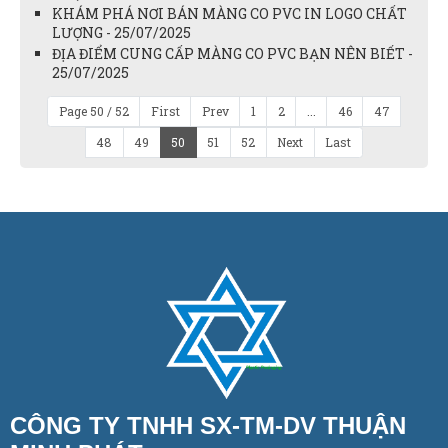
KHÁM PHÁ NƠI BÁN MÀNG CO PVC IN LOGO CHẤT
LƯỢNG - 25/07/2025
ĐỊA ĐIỂM CUNG CẤP MÀNG CO PVC BẠN NÊN BIẾT -
25/07/2025
Page 50 / 52
First
Prev
1
2
...
46
47
48
49
50
51
52
Next
Last
CÔNG TY TNHH SX-TM-DV THUẬN