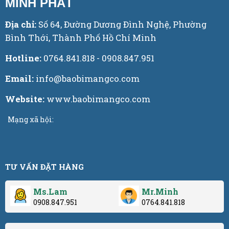
MINH PHÁT
Địa chỉ:
Số 64, Đường Dương Đình Nghệ, Phường
Bình Thới, Thành Phố Hồ Chí Minh
Hotline:
0764.841.818 - 0908.847.951
Email:
info@baobimangco.com
Website:
www.baobimangco.com
Mạng xã hội:
TƯ VẤN ĐẶT HÀNG
Ms.Lam
Mr.Minh
0908.847.951
0764.841.818